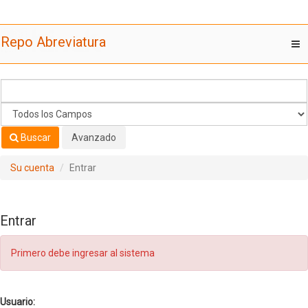
Saltar al contenido
Repo Abreviatura
T
nav
Buscar
Avanzado
Su cuenta
Entrar
Entrar
Primero debe ingresar al sistema
Usuario: