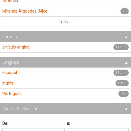
América
29
Miranda Arguedas, Alice
más ...
Formato
11,835
artículo original
Lenguaje
11,547
Español
1,190
Inglés
485
Portugués
Año de Publicación
De:
a: