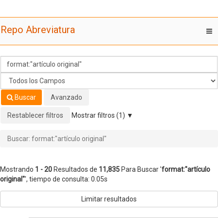
Mostrando
Saltar al contenido
1 - 20
Resultados de
11,835
Para Buscar '
format:"artículo
Repo Abreviatura
T
original"
'
nav
Buscar
Avanzado
Restablecer filtros
Mostrar filtros (1)
Buscar: format:"artículo original"
Mostrando
1 - 20
Resultados de
11,835
Para Buscar '
format:"artículo
original"
'
, tiempo de consulta: 0.05s
Limitar resultados