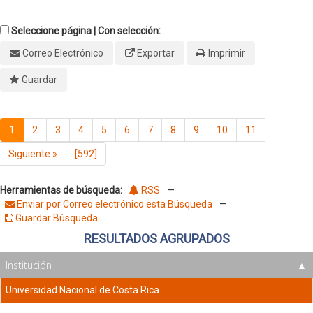
Seleccione página | Con selección:
Correo Electrónico
Exportar
Imprimir
Guardar
1
2
3
4
5
6
7
8
9
10
11
Siguiente
»
[592]
Herramientas de búsqueda:
RSS
—
Enviar por Correo electrónico esta Búsqueda
—
Guardar Búsqueda
RESULTADOS AGRUPADOS
Institución
Universidad Nacional de Costa Rica