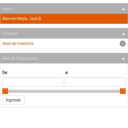
Autor
Alemán Mejía, José B.
Formato
2
tesis de maestría
Año de Publicación
De:
a: