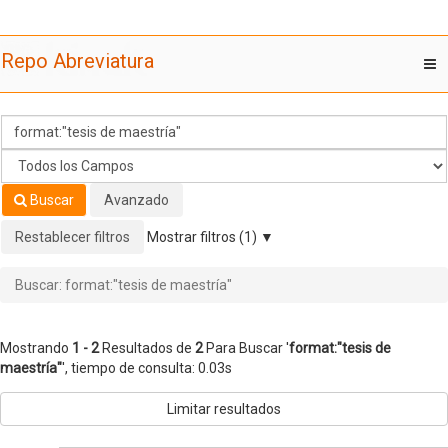
Mostrando
Saltar al contenido
1 - 2
Resultados de
2
Para Buscar '
format:"tesis de
Repo Abreviatura
T
maestría"
'
nav
Buscar
Avanzado
Restablecer filtros
Mostrar filtros (1)
Buscar: format:"tesis de maestría"
Mostrando
1 - 2
Resultados de
2
Para Buscar '
format:"tesis de
maestría"
'
, tiempo de consulta: 0.03s
Limitar resultados