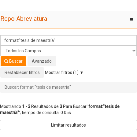
Mostrando
Saltar al contenido
1 - 3
Resultados de
3
Para Buscar '
format:"tesis de
Repo Abreviatura
T
maestría"
'
nav
Buscar
Avanzado
Restablecer filtros
Mostrar filtros (1)
Buscar: format:"tesis de maestría"
Mostrando
1 - 3
Resultados de
3
Para Buscar '
format:"tesis de
maestría"
'
, tiempo de consulta: 0.05s
Limitar resultados