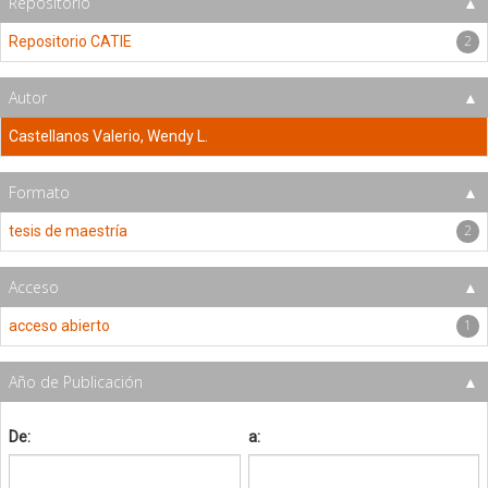
Repositorio
2
Repositorio CATIE
Autor
Castellanos Valerio, Wendy L.
Formato
2
tesis de maestría
Acceso
1
acceso abierto
Año de Publicación
De:
a: