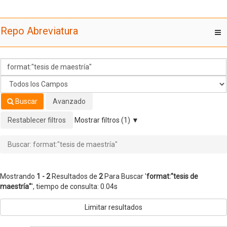
Mostrando
Saltar al contenido
1 - 2
Resultados de
2
Para Buscar '
format:"tesis de
Repo Abreviatura
T
maestría"
'
nav
Buscar
Avanzado
Restablecer filtros
Mostrar filtros (1)
Buscar: format:"tesis de maestría"
Mostrando
1 - 2
Resultados de
2
Para Buscar '
format:"tesis de
maestría"
'
, tiempo de consulta: 0.04s
Limitar resultados