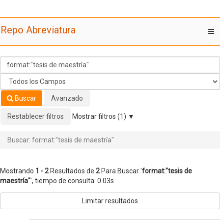
Mostrando
Saltar al contenido
1 - 2
Resultados de
2
Para Buscar '
format:"tesis de
Repo Abreviatura
T
maestría"
'
nav
Buscar
Avanzado
Restablecer filtros
Mostrar filtros (1)
Buscar: format:"tesis de maestría"
Mostrando
1 - 2
Resultados de
2
Para Buscar '
format:"tesis de
maestría"
'
, tiempo de consulta: 0.03s
Limitar resultados