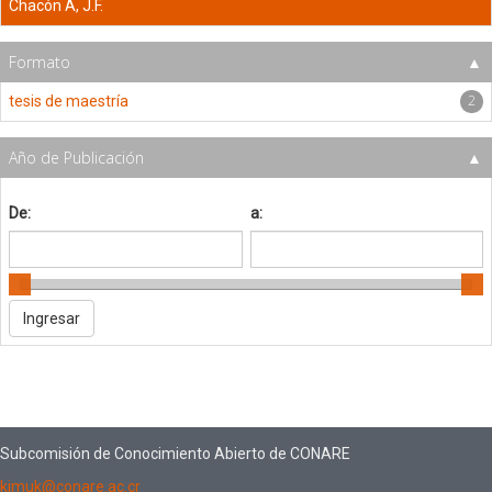
Chacón A, J.F.
Formato
2
tesis de maestría
Año de Publicación
De:
a:
Subcomisión de Conocimiento Abierto de CONARE
kimuk@conare.ac.cr