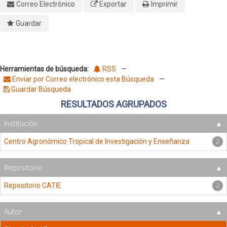
Correo Electrónico
Exportar
Imprimir
Guardar
Herramientas de búsqueda:
RSS
—
Enviar por Correo electrónico esta Búsqueda
—
Guardar Búsqueda
RESULTADOS AGRUPADOS
Institución
2
Centro Agronómico Tropical de Investigación y Enseñanza
Repositorio
2
Repositorio CATIE
Autor