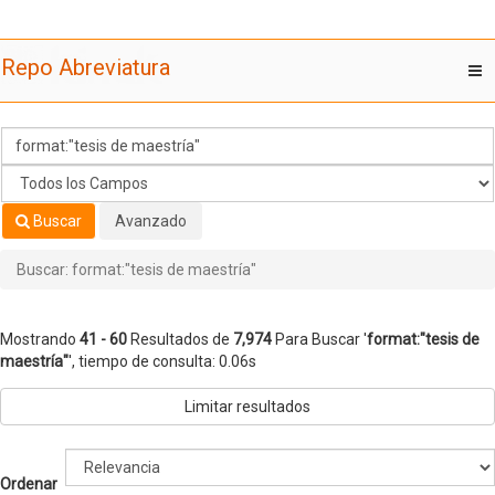
Mostrando
Saltar al contenido
41 - 60
Resultados de
7,974
Para Buscar '
format:"tesis de
Repo Abreviatura
T
maestría"
'
nav
Buscar
Avanzado
Buscar: format:"tesis de maestría"
Mostrando
41 - 60
Resultados de
7,974
Para Buscar '
format:"tesis de
maestría"
'
, tiempo de consulta: 0.06s
Limitar resultados
Ordenar