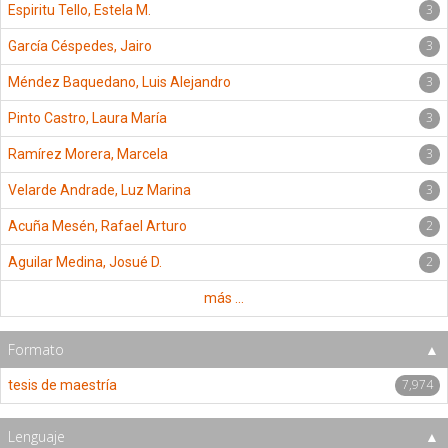
3
Espiritu Tello, Estela M.
3
García Céspedes, Jairo
3
Méndez Baquedano, Luis Alejandro
3
Pinto Castro, Laura María
3
Ramírez Morera, Marcela
3
Velarde Andrade, Luz Marina
2
Acuña Mesén, Rafael Arturo
2
Aguilar Medina, Josué D.
más ...
Formato
7,974
tesis de maestría
Lenguaje