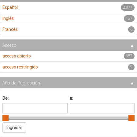
2,877
Español
127
Inglés
6
Francés
Acceso
957
acceso abierto
9
acceso restringido
Año de Publicación
De:
a: