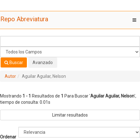
Mostrando
Saltar al contenido
1 - 1
Resultados de
1
Para Buscar '
Aguilar Aguilar, Nelson
'
Repo Abreviatura
T
nav
Buscar
Avanzado
Autor
Aguilar Aguilar, Nelson
Mostrando
1 - 1
Resultados de
1
Para Buscar '
Aguilar Aguilar, Nelson
'
,
tiempo de consulta: 0.01s
Limitar resultados
Ordenar