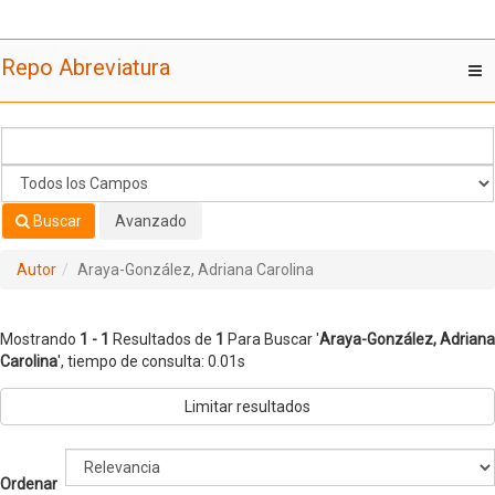
Mostrando
Saltar al contenido
1 - 1
Resultados de
1
Para Buscar '
Araya-González, Adriana
Repo Abreviatura
T
Carolina
'
nav
Buscar
Avanzado
Autor
Araya-González, Adriana Carolina
Mostrando
1 - 1
Resultados de
1
Para Buscar '
Araya-González, Adriana
Carolina
'
, tiempo de consulta: 0.01s
Limitar resultados
Ordenar