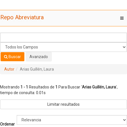
Mostrando
Saltar al contenido
1 - 1
Resultados de
1
Para Buscar '
Arias Guillén, Laura
'
Repo Abreviatura
T
nav
Buscar
Avanzado
Autor
Arias Guillén, Laura
Mostrando
1 - 1
Resultados de
1
Para Buscar '
Arias Guillén, Laura
'
,
tiempo de consulta: 0.01s
Limitar resultados
Ordenar