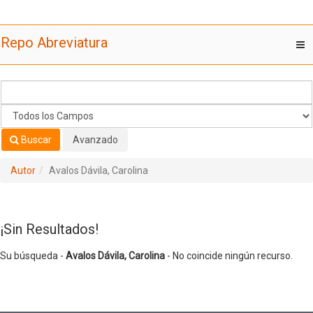
Su búsqueda -
Saltar al contenido
Avalos Dávila, Carolina
- No coincide ningún recurso.
Repo Abreviatura
T
nav
Buscar
Avanzado
Autor
Avalos Dávila, Carolina
¡Sin Resultados!
Su búsqueda -
Avalos Dávila, Carolina
- No coincide ningún recurso.