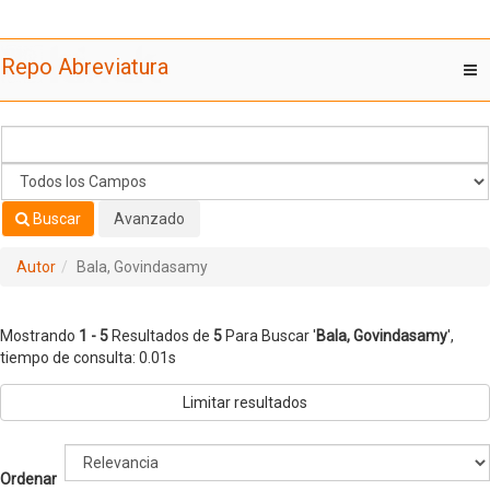
Mostrando
Saltar al contenido
1 - 5
Resultados de
5
Para Buscar '
Bala, Govindasamy
'
Repo Abreviatura
T
nav
Buscar
Avanzado
Autor
Bala, Govindasamy
Mostrando
1 - 5
Resultados de
5
Para Buscar '
Bala, Govindasamy
'
,
tiempo de consulta: 0.01s
Limitar resultados
Ordenar