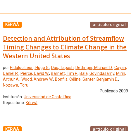
artículo original
KÉRWÁ
Detection and Attribution of Streamflow
Timing Changes to Climate Change in the
Western United States
por
Hidalgo León, Hugo G.
,
Das, Tapash
,
Dettinger, Michael D.
,
Cayan,
Daniel R.
,
Pierce, David W.
,
Barnett, Tim P.
,
Bala, Govindasamy
,
Mirin,
Arthur A.
,
Wood, Andrew W.
,
Bonfils, Céline
,
Santer, Benjamin D.
,
Nozawa, Toru
Publicado 2009
Institución:
Universidad de Costa Rica
Repositorio:
Kérwá
artículo original
KÉRWÁ