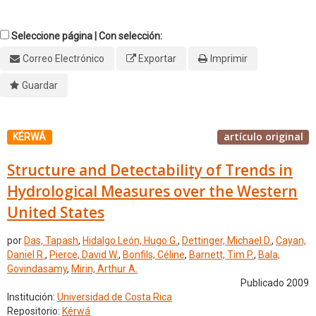
Seleccione página | Con selección:
Correo Electrónico
Exportar
Imprimir
Guardar
artículo original
KÉRWÁ
Structure and Detectability of Trends in
Hydrological Measures over the Western
United States
por
Das, Tapash
,
Hidalgo León, Hugo G.
,
Dettinger, Michael D.
,
Cayan,
Daniel R.
,
Pierce, David W.
,
Bonfils, Céline
,
Barnett, Tim P.
,
Bala,
Govindasamy
,
Mirin, Arthur A.
Publicado 2009
Institución:
Universidad de Costa Rica
Repositorio:
Kérwá