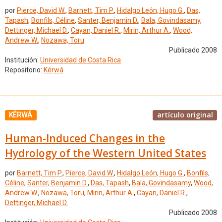
por
Pierce, David W.
,
Barnett, Tim P.
,
Hidalgo León, Hugo G.
,
Das,
Tapash
,
Bonfils, Céline
,
Santer, Benjamin D.
,
Bala, Govindasamy
,
Dettinger, Michael D.
,
Cayan, Daniel R.
,
Mirin, Arthur A.
,
Wood,
Andrew W.
,
Nozawa, Toru
Publicado 2008
Institución:
Universidad de Costa Rica
Repositorio:
Kérwá
artículo original
KÉRWÁ
Human-Induced Changes in the
Hydrology of the Western United States
por
Barnett, Tim P.
,
Pierce, David W.
,
Hidalgo León, Hugo G.
,
Bonfils,
Céline
,
Santer, Benjamin D.
,
Das, Tapash
,
Bala, Govindasamy
,
Wood,
Andrew W.
,
Nozawa, Toru
,
Mirin, Arthur A.
,
Cayan, Daniel R.
,
Dettinger, Michael D.
Publicado 2008