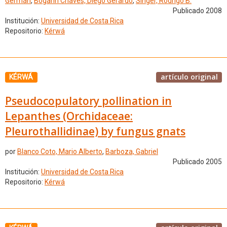
Germán
,
Bogarín Chaves, Diego Gerardo
,
Singer, Rodrigo B.
Publicado 2008
Institución:
Universidad de Costa Rica
Repositorio:
Kérwá
artículo original
KÉRWÁ
Pseudocopulatory pollination in
Lepanthes (Orchidaceae:
Pleurothallidinae) by fungus gnats
por
Blanco Coto, Mario Alberto
,
Barboza, Gabriel
Publicado 2005
Institución:
Universidad de Costa Rica
Repositorio:
Kérwá