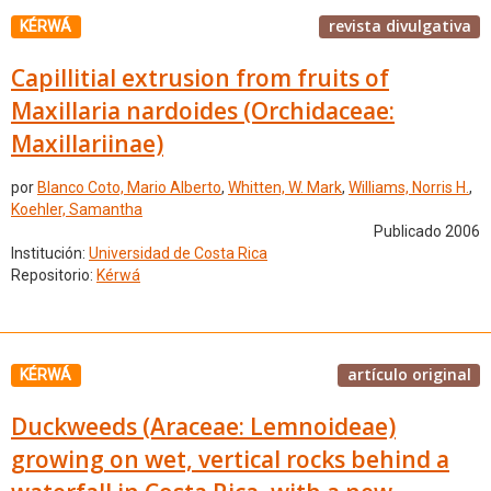
revista divulgativa
KÉRWÁ
Capillitial extrusion from fruits of
Maxillaria nardoides (Orchidaceae:
Maxillariinae)
por
Blanco Coto, Mario Alberto
,
Whitten, W. Mark
,
Williams, Norris H.
,
Koehler, Samantha
Publicado 2006
Institución:
Universidad de Costa Rica
Repositorio:
Kérwá
artículo original
KÉRWÁ
Duckweeds (Araceae: Lemnoideae)
growing on wet, vertical rocks behind a