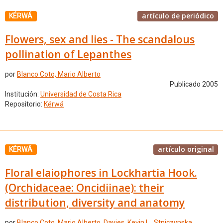
artículo de periódico
KÉRWÁ
Flowers, sex and lies - The scandalous
pollination of Lepanthes
por
Blanco Coto, Mario Alberto
Publicado 2005
Institución:
Universidad de Costa Rica
Repositorio:
Kérwá
artículo original
KÉRWÁ
Floral elaiophores in Lockhartia Hook.
(Orchidaceae: Oncidiinae): their
distribution, diversity and anatomy
por
Blanco Coto, Mario Alberto
,
Davies, Kevin L.
,
Stpiczynska,