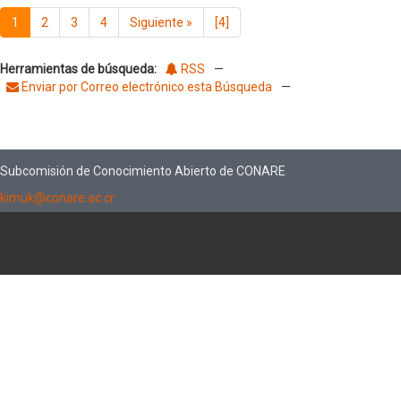
1
2
3
4
Siguiente
»
[4]
Herramientas de búsqueda:
RSS
—
Enviar por Correo electrónico esta Búsqueda
—
Subcomisión de Conocimiento Abierto de CONARE
kimuk@conare.ac.cr