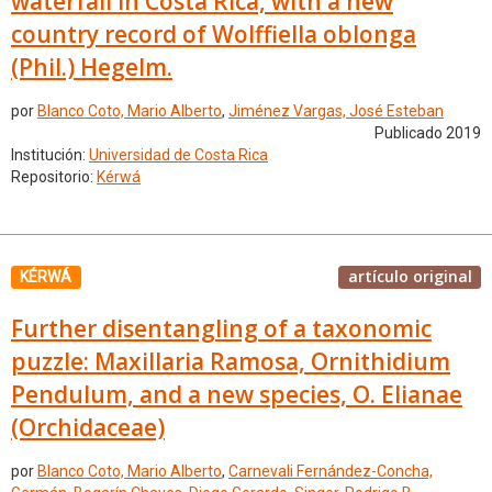
waterfall in Costa Rica, with a new
country record of Wolffiella oblonga
(Phil.) Hegelm.
por
Blanco Coto, Mario Alberto
,
Jiménez Vargas, José Esteban
Publicado 2019
Institución:
Universidad de Costa Rica
Repositorio:
Kérwá
artículo original
KÉRWÁ
Further disentangling of a taxonomic
puzzle: Maxillaria Ramosa, Ornithidium
Pendulum, and a new species, O. Elianae
(Orchidaceae)
por
Blanco Coto, Mario Alberto
,
Carnevali Fernández-Concha,