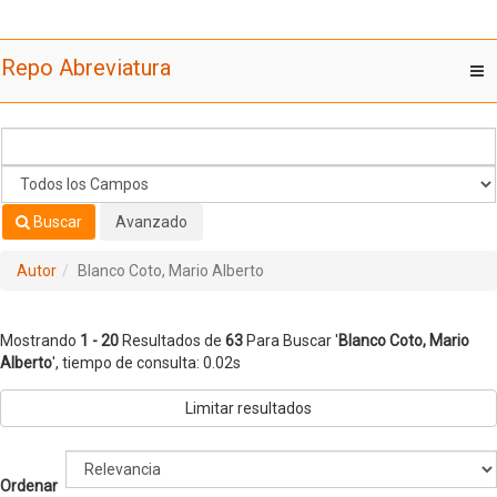
Mostrando
Saltar al contenido
1 - 20
Resultados de
63
Para Buscar '
Blanco Coto, Mario
Repo Abreviatura
T
Alberto
'
nav
Buscar
Avanzado
Autor
Blanco Coto, Mario Alberto
Mostrando
1 - 20
Resultados de
63
Para Buscar '
Blanco Coto, Mario
Alberto
'
, tiempo de consulta: 0.02s
Limitar resultados
Ordenar