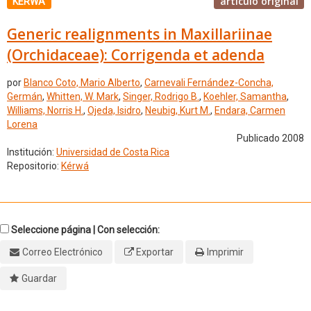
artículo original
KÉRWÁ
Generic realignments in Maxillariinae
(Orchidaceae): Corrigenda et adenda
por
Blanco Coto, Mario Alberto
,
Carnevali Fernández-Concha,
Germán
,
Whitten, W. Mark
,
Singer, Rodrigo B.
,
Koehler, Samantha
,
Williams, Norris H.
,
Ojeda, Isidro
,
Neubig, Kurt M.
,
Endara, Carmen
Lorena
Publicado 2008
Institución:
Universidad de Costa Rica
Repositorio:
Kérwá
Seleccione página | Con selección:
Correo Electrónico
Exportar
Imprimir
Guardar