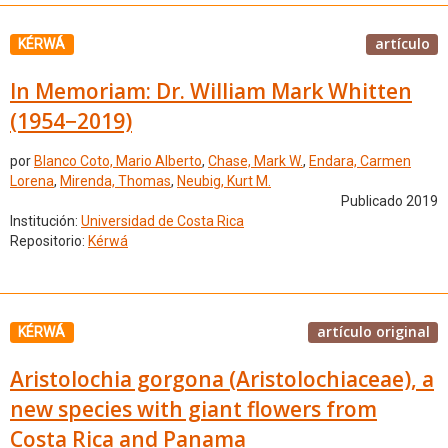
artículo
KÉRWÁ
In Memoriam: Dr. William Mark Whitten
(1954−2019)
por
Blanco Coto, Mario Alberto
,
Chase, Mark W.
,
Endara, Carmen
Lorena
,
Mirenda, Thomas
,
Neubig, Kurt M.
Publicado 2019
Institución:
Universidad de Costa Rica
Repositorio:
Kérwá
artículo original
KÉRWÁ
Aristolochia gorgona (Aristolochiaceae), a
new species with giant flowers from
Costa Rica and Panama