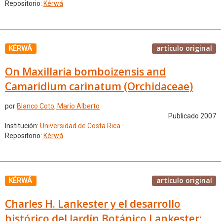
Repositorio:
Kérwá
artículo original
KÉRWÁ
On Maxillaria bomboizensis and
Camaridium carinatum (Orchidaceae)
por
Blanco Coto, Mario Alberto
Publicado 2007
Institución:
Universidad de Costa Rica
Repositorio:
Kérwá
artículo original
KÉRWÁ
Charles H. Lankester y el desarrollo
histórico del Jardín Botánico Lankester: