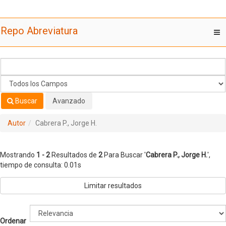
Mostrando
Saltar al contenido
1 - 2
Resultados de
2
Para Buscar '
Cabrera P., Jorge H.
'
Repo Abreviatura
T
nav
Buscar
Avanzado
Autor
Cabrera P., Jorge H.
Mostrando
1 - 2
Resultados de
2
Para Buscar '
Cabrera P., Jorge H.
'
,
tiempo de consulta: 0.01s
Limitar resultados
Ordenar