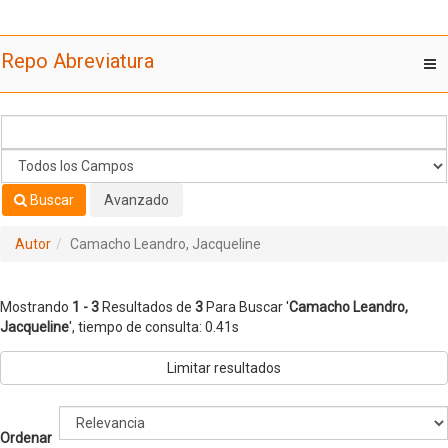
Mostrando
Saltar al contenido
1 - 3
Resultados de
3
Para Buscar '
Camacho Leandro,
Repo Abreviatura
T
Jacqueline
'
nav
Buscar
Avanzado
Autor
Camacho Leandro, Jacqueline
Mostrando
1 - 3
Resultados de
3
Para Buscar '
Camacho Leandro,
Jacqueline
'
, tiempo de consulta: 0.41s
Limitar resultados
Ordenar