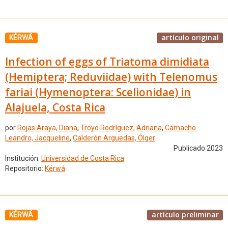
artículo original
KÉRWÁ
Infection of eggs of Triatoma dimidiata
(Hemiptera; Reduviidae) with Telenomus
fariai (Hymenoptera: Scelionidae) in
Alajuela, Costa Rica
por
Rojas Araya, Diana
,
Troyo Rodríguez, Adriana
,
Camacho
Leandro, Jacqueline
,
Calderón Arguedas, Ólger
Publicado 2023
Institución:
Universidad de Costa Rica
Repositorio:
Kérwá
artículo preliminar
KÉRWÁ