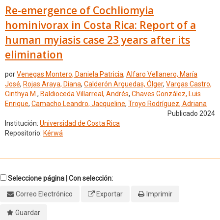
Re-emergence of Cochliomyia
hominivorax in Costa Rica: Report of a
human myiasis case 23 years after its
elimination
por
Venegas Montero, Daniela Patricia
,
Alfaro Vellanero, María
José
,
Rojas Araya, Diana
,
Calderón Arguedas, Ólger
,
Vargas Castro,
Cinthya M.
,
Baldioceda Villarreal, Andrés
,
Chaves González, Luis
Enrique
,
Camacho Leandro, Jacqueline
,
Troyo Rodríguez, Adriana
Publicado 2024
Institución:
Universidad de Costa Rica
Repositorio:
Kérwá
Seleccione página | Con selección:
Correo Electrónico
Exportar
Imprimir
Guardar