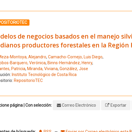
ione el número de resultado 9
POSITORIOTEC
delos de negocios basados en el manejo silv
ianos productores forestales en la Región 
eza-Montoya, Alejandro
,
Camacho-Cornejo, Luis Diego
,
alobos-Barquero, Verónica
,
Binns-Hernández, Henry
,
ntes, Patricia
,
Miranda, Viviana
,
González, Jose
tución:
Instituto Tecnológico de Costa Rica
sitorio:
RepositorioTEC
ione página | Con selección:
Correo Electrónico
Exportar
entas de búsqueda:
RSS
—
Enviar por Correo electrónico esta