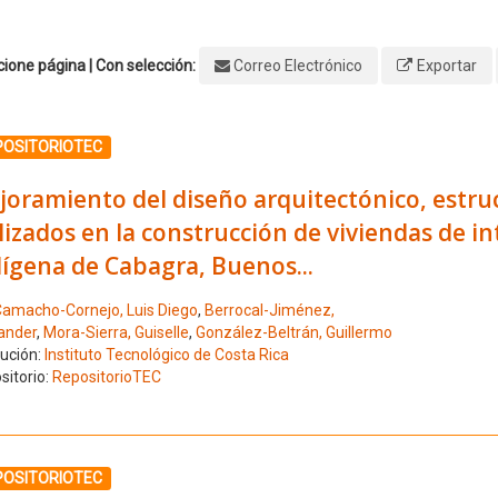
ione página | Con selección:
Correo Electrónico
Exportar
ione el número de resultado 1
POSITORIOTEC
oramiento del diseño arquitectónico, estruc
lizados en la construcción de viviendas de int
ígena de Cabagra, Buenos...
amacho-Cornejo, Luis Diego
,
Berrocal-Jiménez,
ander
,
Mora-Sierra, Guiselle
,
González-Beltrán, Guillermo
tución:
Instituto Tecnológico de Costa Rica
sitorio:
RepositorioTEC
ione el número de resultado 2
POSITORIOTEC