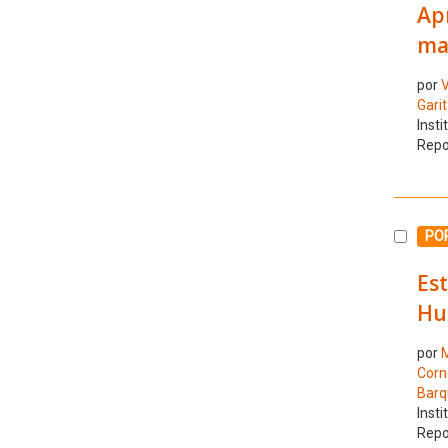
Apr
ma
por
V
Garit
Insti
Repo
Selecc
POR
Es
Hu
por
M
Corne
Barq
Insti
Repo