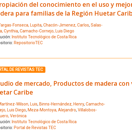
opiación del conocimiento en el uso y mejor
dera para familias de la Región Huetar Cari
argas-Fonseca, Lupita
,
Chacón-Jimenez, Carlos
,
Salas-
a, Cynthia
,
Camacho-Cornejo, Luis Diego
tución:
Instituto Tecnológico de Costa Rica
sitorio:
RepositorioTEC
ione el número de resultado 8
TAL DE REVISTAS TEC
tudio de mercado, Productos de madera con 
etar Caribe
artínez-Wilson, Luis
,
Binns-Hernández, Henry
,
Camacho-
jo, Luis Diego
,
Meza-Montoya, Alejandro
,
Villalobos-
uero, Verónica
tución:
Instituto Tecnológico de Costa Rica
sitorio:
Portal de Revistas TEC