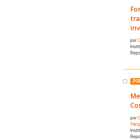
For
tr
inv
por
C
Insti
Repo
Selecc
POR
Me
Cos
por
C
Varg
Insti
Repo