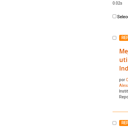
0.02s
Selecc
Selecc
RE
Mej
uti
Ind
por
C
Alex
Insti
Repo
Selecc
RE