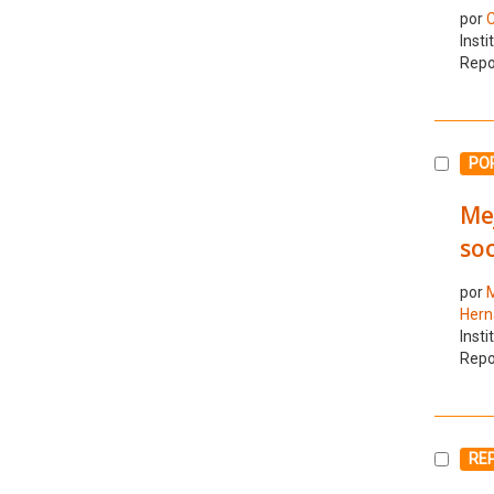
por
C
Insti
Repo
Selecc
POR
Mej
soc
por
M
Hern
Insti
Repo
Selecc
RE