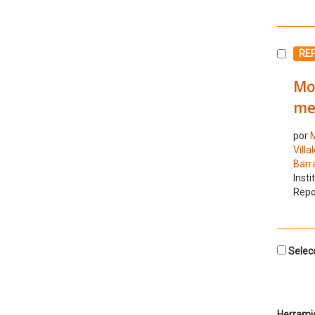
Selecc
RE
Mo
med
por
M
Vill
Barra
Insti
Repo
Selecc
Herrami