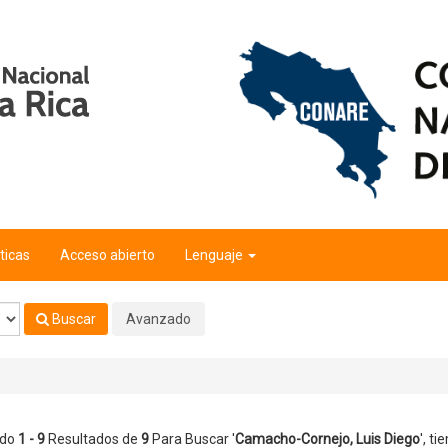
iego
'
ticas
Acceso abierto
Lenguaje
Buscar
Avanzado
ndo
1 - 9
Resultados de
9
Para Buscar '
Camacho-Cornejo, Luis Diego
'
, ti