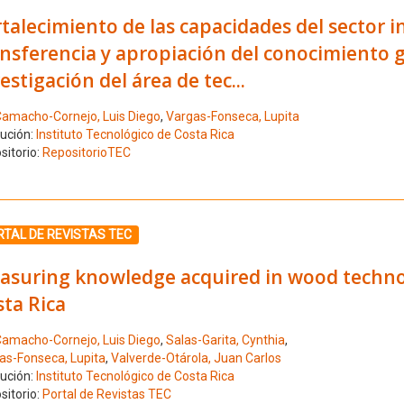
talecimiento de las capacidades del sector in
ansferencia y apropiación del conocimiento 
estigación del área de tec...
amacho-Cornejo, Luis Diego
,
Vargas-Fonseca, Lupita
tución:
Instituto Tecnológico de Costa Rica
sitorio:
RepositorioTEC
ione el número de resultado 3
TAL DE REVISTAS TEC
asuring knowledge acquired in wood technolo
ta Rica
amacho-Cornejo, Luis Diego
,
Salas-Garita, Cynthia
,
as-Fonseca, Lupita
,
Valverde-Otárola, Juan Carlos
tución:
Instituto Tecnológico de Costa Rica
sitorio:
Portal de Revistas TEC