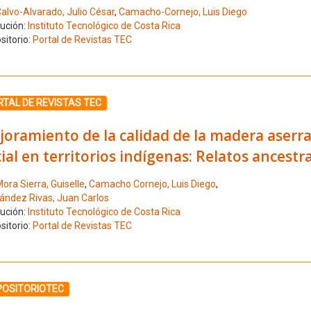
alvo-Alvarado, Julio César
,
Camacho-Cornejo, Luis Diego
tución:
Instituto Tecnológico de Costa Rica
sitorio:
Portal de Revistas TEC
ione el número de resultado 6
TAL DE REVISTAS TEC
oramiento de la calidad de la madera aserr
ial en territorios indígenas: Relatos ancestr
ora Sierra, Guiselle
,
Camacho Cornejo, Luis Diego
,
ández Rivas, Juan Carlos
tución:
Instituto Tecnológico de Costa Rica
sitorio:
Portal de Revistas TEC
ione el número de resultado 7
POSITORIOTEC