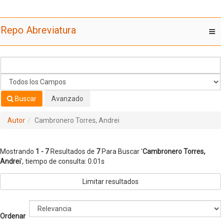
Mostrando
Saltar al contenido
1 - 7
Resultados de
7
Para Buscar '
Cambronero Torres,
Repo Abreviatura
T
Andrei
'
nav
Buscar
Avanzado
Autor
Cambronero Torres, Andrei
Mostrando
1 - 7
Resultados de
7
Para Buscar '
Cambronero Torres,
Andrei
'
, tiempo de consulta: 0.01s
Limitar resultados
Ordenar