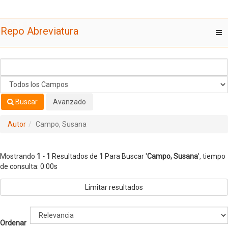
Mostrando
Saltar al contenido
1 - 1
Resultados de
1
Para Buscar '
Campo, Susana
'
Repo Abreviatura
T
nav
Buscar
Avanzado
Autor
Campo, Susana
Mostrando
1 - 1
Resultados de
1
Para Buscar '
Campo, Susana
'
, tiempo
de consulta: 0.00s
Limitar resultados
Ordenar