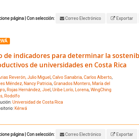
ione página | Con selección:
Correo Electrónico
Exportar
ione el número de resultado 1
RWÁ
 de indicadores para determinar la sostenib
ductivos de universidades en Costa Rica
rias Reverón, Julio Miguel
,
Calvo Sanabria, Carlos Alberto
,
es Méndez, Nancy Patricia
,
Granados Montero, María del
gro
,
Rojas Hernández, Joel
,
Uribe Lorío, Lorena
,
WingChing
s, Rodolfo
tución:
Universidad de Costa Rica
sitorio:
Kérwá
ione página | Con selección:
Correo Electrónico
Exportar