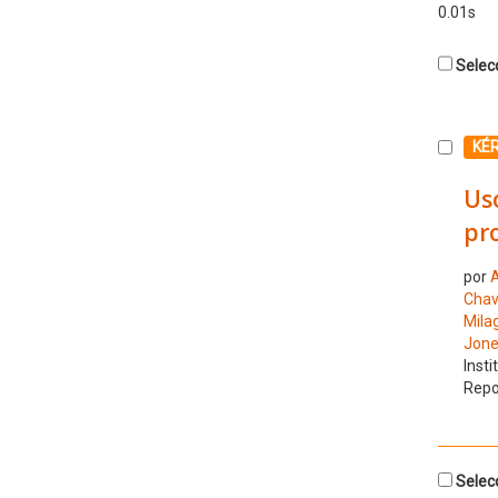
0.01s
Selecc
Selecc
KÉ
Uso
pro
por
A
Chav
Mila
Jone
Insti
Repo
Selecc