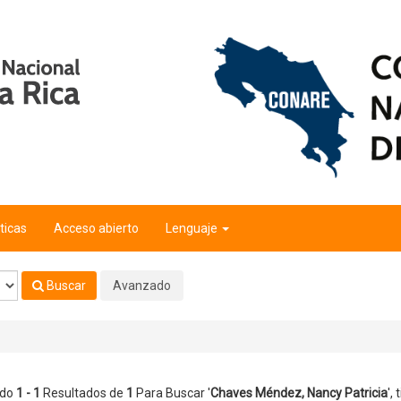
tricia
'
ticas
Acceso abierto
Lenguaje
Buscar
Avanzado
ndo
1 - 1
Resultados de
1
Para Buscar '
Chaves Méndez, Nancy Patricia
'
, 