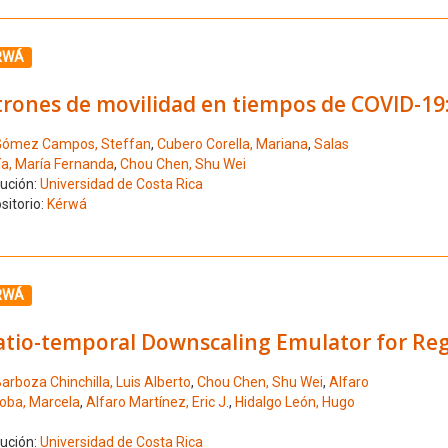
ione el número de resultado 12
RWÁ
trones de movilidad en tiempos de COVID-19
Gómez Campos, Steffan
,
Cubero Corella, Mariana
,
Salas
ía, María Fernanda
,
Chou Chen, Shu Wei
tución:
Universidad de Costa Rica
sitorio:
Kérwá
ione el número de resultado 13
RWÁ
atio-temporal Downscaling Emulator for Reg
arboza Chinchilla, Luis Alberto
,
Chou Chen, Shu Wei
,
Alfaro
oba, Marcela
,
Alfaro Martínez, Eric J.
,
Hidalgo León, Hugo
tución:
Universidad de Costa Rica