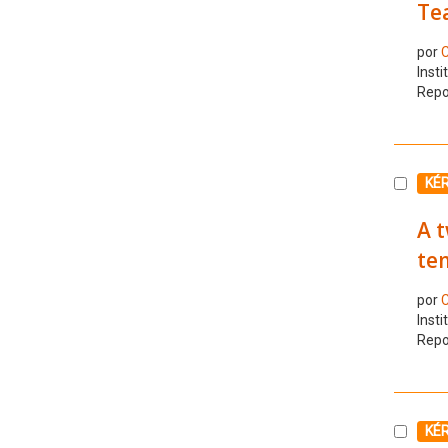
Tea
por
C
Insti
Repo
Selecc
KÉ
A t
te
por
C
Insti
Repo
Selecc
KÉ