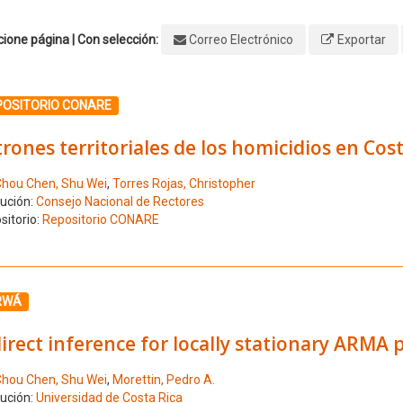
ione página | Con selección:
Correo Electrónico
Exportar
ione el número de resultado 1
POSITORIO CONARE
rones territoriales de los homicidios en Cost
hou Chen, Shu Wei
,
Torres Rojas, Christopher
tución:
Consejo Nacional de Rectores
sitorio:
Repositorio CONARE
ione el número de resultado 2
RWÁ
irect inference for locally stationary ARMA 
hou Chen, Shu Wei
,
Morettin, Pedro A.
tución:
Universidad de Costa Rica