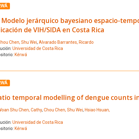
ione el número de resultado 10
RWÁ
 Modelo jerárquico bayesiano espacio-tempor
icación de VIH/SIDA en Costa Rica
hou Chen, Shu Wei
,
Alvarado Barrantes, Ricardo
tución:
Universidad de Costa Rica
sitorio:
Kérwá
ione el número de resultado 11
RWÁ
tio temporal modelling of dengue counts in 
oan Shu Chen, Cathy
,
Chou Chen, Shu Wei
,
Hsiao Hsuan,
tución:
Universidad de Costa Rica
sitorio:
Kérwá