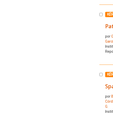
Selecc
KÉ
Pa
por
Garc
Insti
Repo
Selecc
KÉ
Sp
por
B
Córd
G.
Insti