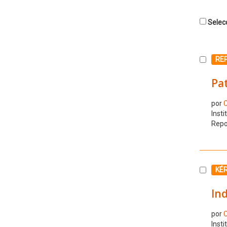
Selecc
Selecc
RE
Pat
por
C
Insti
Repo
Selecc
KÉ
Ind
por
C
Insti