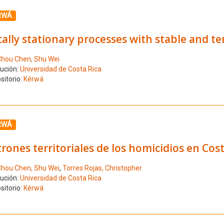
ione el número de resultado 8
RWÁ
ally stationary processes with stable and t
hou Chen, Shu Wei
tución:
Universidad de Costa Rica
sitorio:
Kérwá
ione el número de resultado 9
RWÁ
rones territoriales de los homicidios en Cost
hou Chen, Shu Wei
,
Torres Rojas, Christopher
tución:
Universidad de Costa Rica
sitorio:
Kérwá