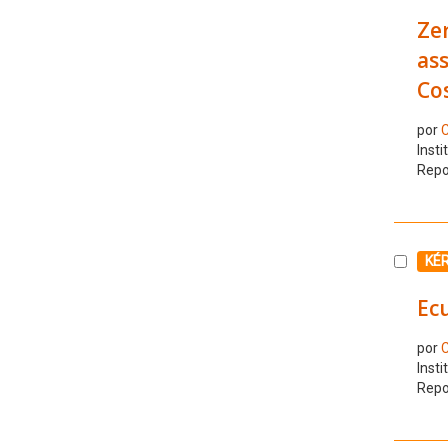
Zer
ass
Cos
por
C
Insti
Repo
Selecc
KÉ
Ecu
por
C
Insti
Repo