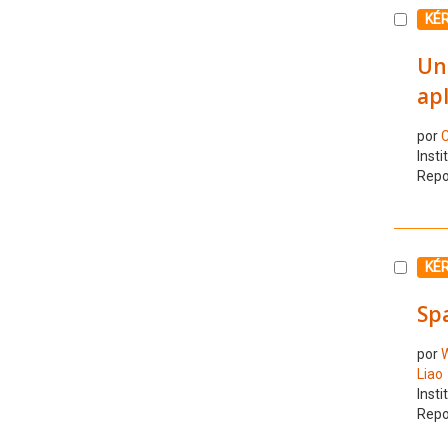
Selecc
KÉ
Un
apl
por
C
Insti
Repo
Selecc
KÉ
Spa
por
W
Liao
Insti
Repo