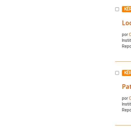
Selecc
KÉ
Loc
por
C
Insti
Repo
Selecc
KÉ
Pat
por
C
Insti
Repo