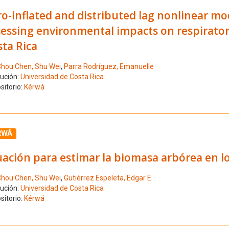
o-inflated and distributed lag nonlinear mo
essing environmental impacts on respiratory
ta Rica
hou Chen, Shu Wei
,
Parra Rodríguez, Emanuelle
tución:
Universidad de Costa Rica
sitorio:
Kérwá
ione el número de resultado 7
RWÁ
ación para estimar la biomasa arbórea en lo
hou Chen, Shu Wei
,
Gutiérrez Espeleta, Edgar E.
tución:
Universidad de Costa Rica
sitorio:
Kérwá