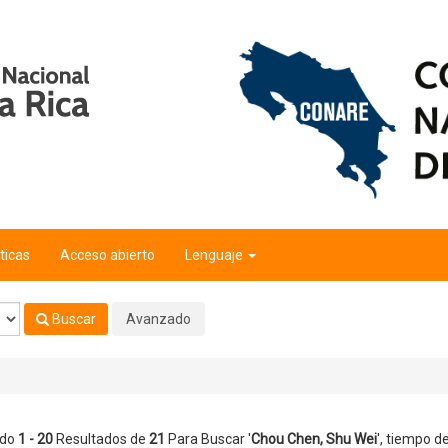
ticas
Acceso abierto
Lenguaje
Buscar
Avanzado
ndo
1 - 20
Resultados de
21
Para Buscar '
Chou Chen, Shu Wei
'
, tiempo de