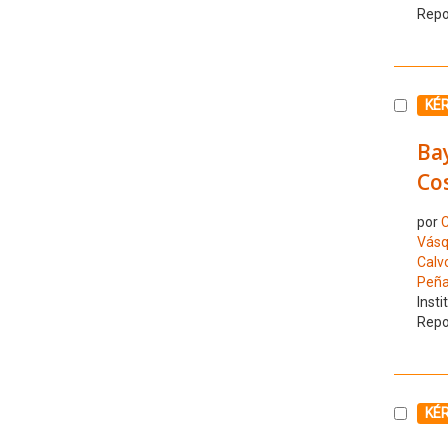
Repo
Selecc
KÉ
Bay
Cos
por
C
Vásq
Calvo
Peña,
Insti
Repo
Selecc
KÉ