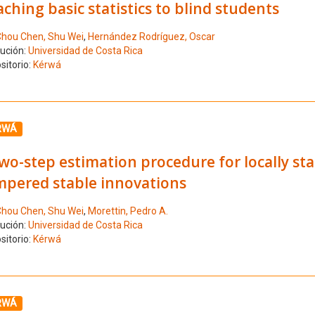
ching basic statistics to blind students
hou Chen, Shu Wei
,
Hernández Rodríguez, Oscar
tución:
Universidad de Costa Rica
sitorio:
Kérwá
ione el número de resultado 5
RWÁ
wo-step estimation procedure for locally s
mpered stable innovations
hou Chen, Shu Wei
,
Morettin, Pedro A.
tución:
Universidad de Costa Rica
sitorio:
Kérwá
ione el número de resultado 6
RWÁ