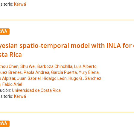
sitorio:
Kérwá
ione el número de resultado 3
RWÁ
esian spatio-temporal model with INLA for d
ta Rica
hou Chen, Shu Wei
,
Barboza Chinchilla, Luis Alberto
,
uez Brenes, Paola Andrea
,
García Puerta, Yury Elena
,
 Alpízar, Juan Gabriel
,
Hidalgo León, Hugo G.
,
Sánchez
 Fabio Ariel
tución:
Universidad de Costa Rica
sitorio:
Kérwá
ione el número de resultado 4
RWÁ