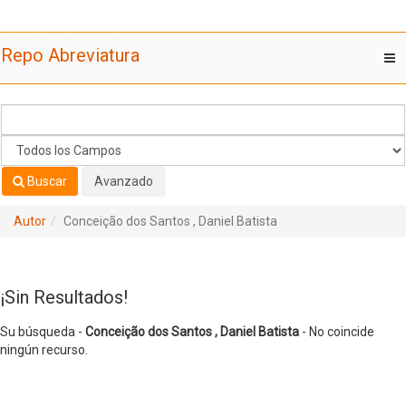
Su búsqueda -
Saltar al contenido
Conceição dos Santos , Daniel Batista
- No coincide
Repo Abreviatura
T
ningún recurso.
nav
Buscar
Avanzado
Autor
Conceição dos Santos , Daniel Batista
¡Sin Resultados!
Su búsqueda -
Conceição dos Santos , Daniel Batista
- No coincide
ningún recurso.