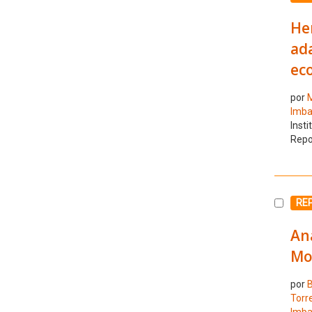
He
ada
ec
por
M
Imba
Insti
Repo
Selecc
REP
Aná
Mo
por
B
Torr