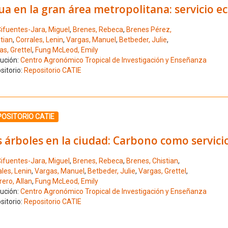
a en la gran área metropolitana: servicio 
ifuentes-Jara, Miguel
,
Brenes, Rebeca
,
Brenes Pérez,
tian
,
Corrales, Lenin
,
Vargas, Manuel
,
Betbeder, Julie
,
s, Grettel
,
Fung McLeod, Emily
tución:
Centro Agronómico Tropical de Investigación y Enseñanza
sitorio:
Repositorio CATIE
ione el número de resultado 10
OSITORIO CATIE
 árboles en la ciudad: Carbono como servic
ifuentes-Jara, Miguel
,
Brenes, Rebeca
,
Brenes, Chistian
,
les, Lenin
,
Vargas, Manuel
,
Betbeder, Julie
,
Vargas, Grettel
,
ero, Allan
,
Fung McLeod, Emily
tución:
Centro Agronómico Tropical de Investigación y Enseñanza
sitorio:
Repositorio CATIE