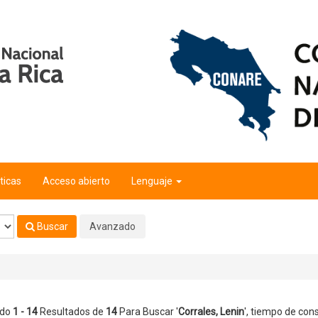
ticas
Acceso abierto
Lenguaje
Buscar
Avanzado
ndo
1 - 14
Resultados de
14
Para Buscar '
Corrales, Lenin
'
, tiempo de cons