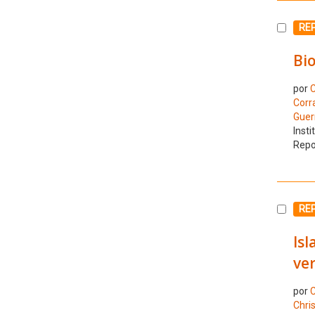
Selecc
REP
Bio
por
C
Corra
Guerr
Insti
Repo
Selecc
REP
Isl
ve
por
C
Chris