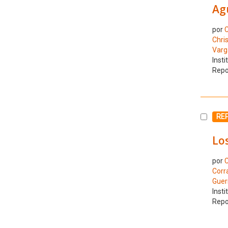
Agu
por
C
Chris
Varga
Insti
Repo
Selecc
REP
Los
por
C
Corra
Guerr
Insti
Repo