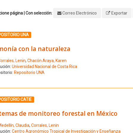
ione página | Con selección:
Correo Electrónico
Exportar
ione el número de resultado 1
POSITORIO UNA
monía con la naturaleza
orrales, Lenin
,
Chacón Araya, Karen
tución:
Universidad Nacional de Costa Rica
sitorio:
Repositorio UNA
ione el número de resultado 2
OSITORIO CATIE
stemas de monitoreo forestal en México
edellín, Claudia
,
Corrales, Lenin
tución:
Centro Agronómico Tropical de Investigación y Enseñanza