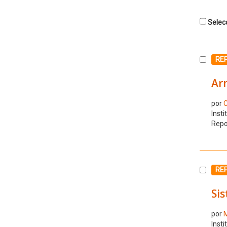
Selecc
Selecc
RE
Ar
por
C
Insti
Repo
Selecc
REP
Si
por
M
Insti