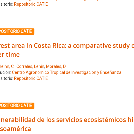
sitorio:
Repositorio CATIE
ione el número de resultado 3
OSITORIO CATIE
est area in Costa Rica: a comparative study o
er time
leinn, C.
,
Corrales, Lenin
,
Morales, D.
tución:
Centro Agronómico Tropical de Investigación y Enseñanza
sitorio:
Repositorio CATIE
ione el número de resultado 4
OSITORIO CATIE
nerabilidad de los servicios ecosistémicos h
soamérica