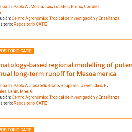
mbach, Pablo A.
,
Molina, Luis
,
Locatelli, Bruno
,
Corrales,
n
tución:
Centro Agronómico Tropical de Investigación y Enseñanza
sitorio:
Repositorio CATIE
ione el número de resultado 5
OSITORIO CATIE
imatology-based regional modelling of poten
nual long-term runoff for Mesoamerica
mbach, Pablo A.
,
Locatelli, Bruno
,
Roupsard, Olivier
,
Clais, P.
,
les, Lenin
,
Mhe, G.
tución:
Centro Agronómico Tropical de Investigación y Enseñanza
sitorio:
Repositorio CATIE
ione el número de resultado 6
OSITORIO CATIE