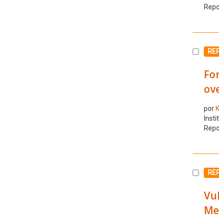
Repo
Selecc
REP
For
ov
por
K
Insti
Repo
Selecc
REP
Vul
Me