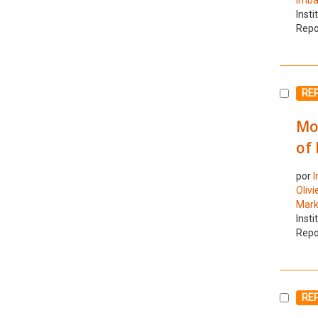
Imba
Insti
Repo
Selecc
REP
Mod
of
por
I
Olivi
Mar
Insti
Repo
Selecc
REP