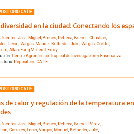
ione el número de resultado 11
OSITORIO CATIE
diversidad en la ciudad: Conectando los espa
ifuentes-Jara, Miguel
,
Brenes, Rebeca
,
Brenes, Christian
,
les, Lenin
,
Vargas, Manuel
,
Betbeder, Julie
,
Vargas, Grettel
,
ero, Allan
,
Fung McLeod, Emily
tución:
Centro Agronómico Tropical de Investigación y Enseñanza
sitorio:
Repositorio CATIE
ione el número de resultado 12
OSITORIO CATIE
as de calor y regulación de la temperatura en
rdes
ifuentes-Jara, Miguel
,
Brenes, Rebeca
,
Brenes Pérez,
tian
,
Corrales, Lenin
,
Vargas, Manuel
,
Betbeder, Julie
,