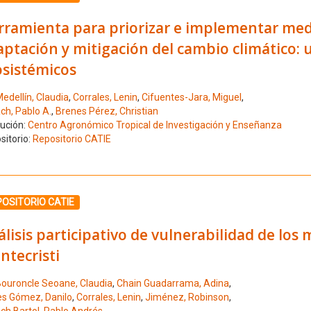
rramienta para priorizar e implementar med
ptación y mitigación del cambio climático: 
osistémicos
edellín, Claudia
,
Corrales, Lenin
,
Cifuentes-Jara, Miguel
,
ch, Pablo A.
,
Brenes Pérez, Christian
tución:
Centro Agronómico Tropical de Investigación y Enseñanza
sitorio:
Repositorio CATIE
ione el número de resultado 7
OSITORIO CATIE
lisis participativo de vulnerabilidad de los
ntecristi
ouroncle Seoane, Claudia
,
Chain Guadarrama, Adina
,
es Gómez, Danilo
,
Corrales, Lenin
,
Jiménez, Robinson
,