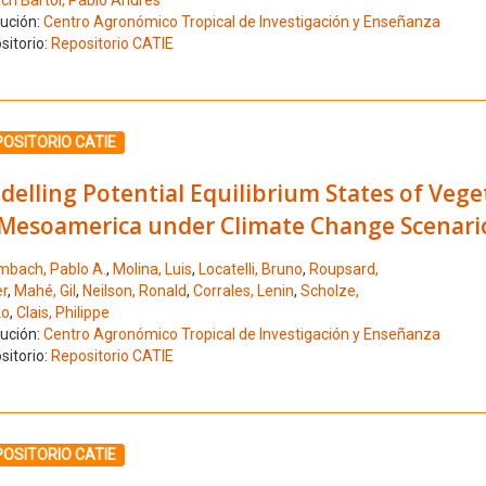
ch Bartol, Pablo Andrés
tución:
Centro Agronómico Tropical de Investigación y Enseñanza
sitorio:
Repositorio CATIE
ione el número de resultado 8
OSITORIO CATIE
elling Potential Equilibrium States of Vege
 Mesoamerica under Climate Change Scenari
mbach, Pablo A.
,
Molina, Luis
,
Locatelli, Bruno
,
Roupsard,
er
,
Mahé, Gil
,
Neilson, Ronald
,
Corrales, Lenin
,
Scholze,
ko
,
Clais, Philippe
tución:
Centro Agronómico Tropical de Investigación y Enseñanza
sitorio:
Repositorio CATIE
ione el número de resultado 9
OSITORIO CATIE