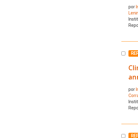
por
I
Leni
Insti
Repo
Selecc
REP
Cl
an
por
I
Corra
Insti
Repo
Selecc
REP