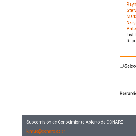
Raym
Stef
Mark
Narg
Anto
Insti
Repo
Selecc
Herrami
Subcomisión de Conocimiento Abierto de CONARE
kimuk@conare.ac.cr