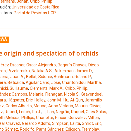
ermans, Johan
,
Cribb, Phillip
tución:
Universidad de Costa Rica
sitorio:
Portal de Revistas UCR
ione el número de resultado 3
RWÁ
 origin and speciation of orchids
érez Escobar, Oscar Alejandro
,
Bogarín Chaves, Diego
rdo
,
Przelomska, Natalia A.S.
,
Ackerman, James D.
,
uena, Juan A.
,
Bellot, Sidonie
,
Bühlmann, Roland P.
,
era, Betsaida
,
Aguilar Cano, José
,
Charitonidou, Martha
,
icki, Guillaume
,
Clements, Mark A.
,
Cribb, Phillip
,
ández Campos, Melania
,
Flanagan, Nicola S.
,
Gravendeel,
ara
,
Hágsater, Eric
,
Halley, John M.
,
Hu, Ai-Qun
,
Jaramillo
z, Carlos Alberto
,
Mauad, Anna Victoria
,
Maurin, Olivier
,
z, Robert
,
Leitch, Ilia J.
,
Li, Lan
,
Negrão, Raquel
,
Oses Salas,
eth Melissa
,
Phillips, Charlotte
,
Rincón González, Milton
,
zar Chávez, Gerardo Adolfo
,
Simpson, Lalita
,
Smidt, Eric
,
no Gómez, Rodolfo
,
Parra Sánchez, Edicson
,
Tremblay,