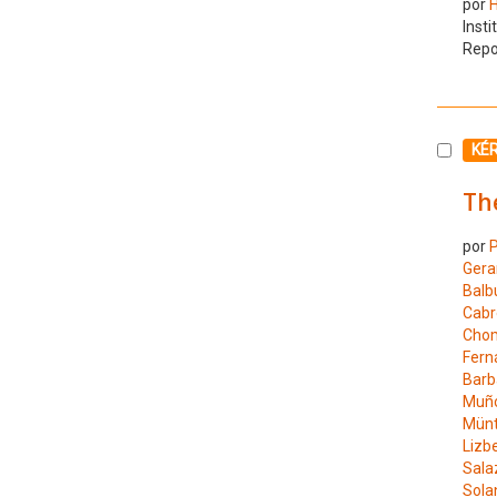
por
H
Insti
Repo
Selecc
KÉ
The
por
P
Gera
Balb
Cabr
Chom
Fern
Barb
Muño
Münt
Lizb
Sala
Sola