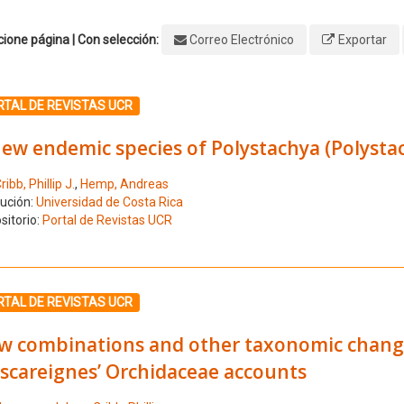
ione página | Con selección:
Correo Electrónico
Exportar
ione el número de resultado 1
RTAL DE REVISTAS UCR
new endemic species of Polystachya (Polysta
ribb, Phillip J.
,
Hemp, Andreas
tución:
Universidad de Costa Rica
sitorio:
Portal de Revistas UCR
ione el número de resultado 2
RTAL DE REVISTAS UCR
w combinations and other taxonomic changes
scareignes’ Orchidaceae accounts