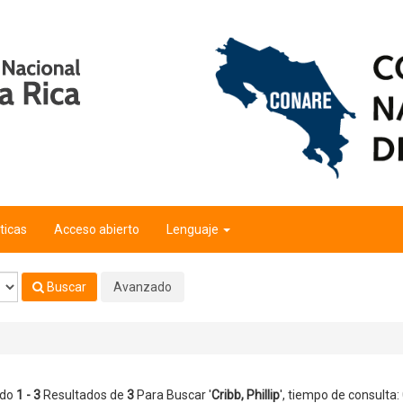
ticas
Acceso abierto
Lenguaje
Buscar
Avanzado
ndo
1 - 3
Resultados de
3
Para Buscar '
Cribb, Phillip
'
, tiempo de consulta: