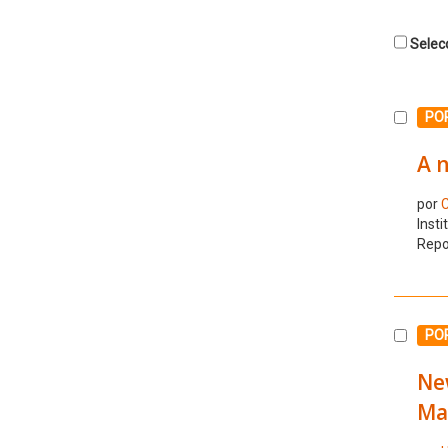
Selecc
Selecc
PO
A 
por
C
Insti
Repo
Selecc
PO
Ne
Ma