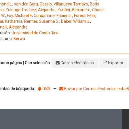
ond L.
,
van den Berg, Cassio
,
Villanueva Tamayo, Boris
an
,
Zuluaga Trochez, Alejandro
,
Zuntini, Alexandre
,
Chase,
 W.
,
Fay, Michael F.
,
Condamine, Fabien L.
,
Forest, Félix
,
ar, Katharina
,
Renner, Susanne S.
,
Baker, William J.
,
nelli, Alexandre
tución:
Universidad de Costa Rica
sitorio:
Kérwá
ione página | Con selección:
Correo Electrónico
Exportar
entas de búsqueda:
RSS
—
Enviar por Correo electrónico esta