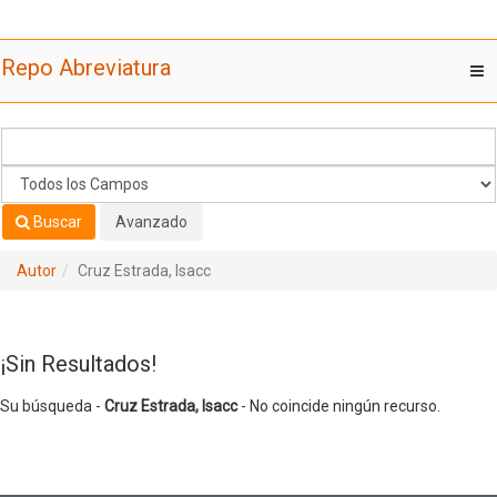
Su búsqueda -
Saltar al contenido
Cruz Estrada, Isacc
- No coincide ningún recurso.
Repo Abreviatura
T
nav
Buscar
Avanzado
Autor
Cruz Estrada, Isacc
¡Sin Resultados!
Su búsqueda -
Cruz Estrada, Isacc
- No coincide ningún recurso.