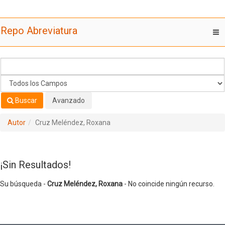
Su búsqueda -
Saltar al contenido
Cruz Meléndez, Roxana
- No coincide ningún recurso.
Repo Abreviatura
T
nav
Buscar
Avanzado
Autor
Cruz Meléndez, Roxana
¡Sin Resultados!
Su búsqueda -
Cruz Meléndez, Roxana
- No coincide ningún recurso.