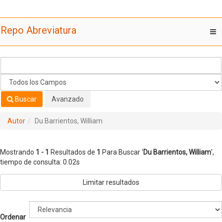
Mostrando
Saltar al contenido
1 - 1
Resultados de
1
Para Buscar '
Du Barrientos, William
'
Repo Abreviatura
T
nav
Buscar
Avanzado
Autor
Du Barrientos, William
Mostrando
1 - 1
Resultados de
1
Para Buscar '
Du Barrientos, William
'
,
tiempo de consulta: 0.02s
Limitar resultados
Ordenar