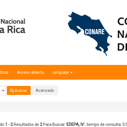
ticas
Acceso abierto
Lenguaje
Buscar
Avanzado
ndo
1 - 2
Resultados de
2
Para Buscar '
EDEPA, IV
'
, tiempo de consulta: 0.