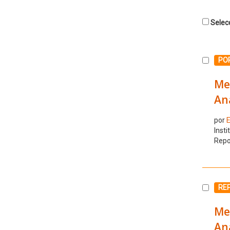
Selecc
Selecc
POR
Mem
Aná
por
E
Insti
Repo
Selecc
RE
Mem
Aná