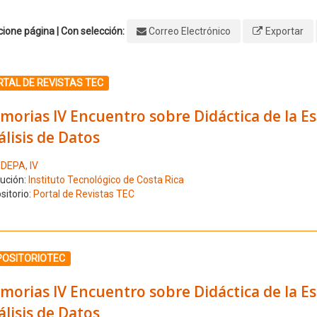
ione página | Con selección:
Correo Electrónico
Exportar
ione el número de resultado 1
TAL DE REVISTAS TEC
orias IV Encuentro sobre Didáctica de la Esta
lisis de Datos
DEPA, IV
tución:
Instituto Tecnológico de Costa Rica
sitorio:
Portal de Revistas TEC
ione el número de resultado 2
POSITORIOTEC
orias IV Encuentro sobre Didáctica de la Esta
lisis de Datos