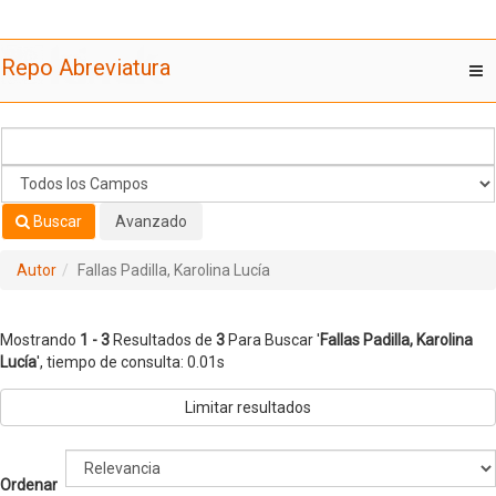
Mostrando
Saltar al contenido
1 - 3
Resultados de
3
Para Buscar '
Fallas Padilla, Karolina
Repo Abreviatura
T
Lucía
'
nav
Buscar
Avanzado
Autor
Fallas Padilla, Karolina Lucía
Mostrando
1 - 3
Resultados de
3
Para Buscar '
Fallas Padilla, Karolina
Lucía
'
, tiempo de consulta: 0.01s
Limitar resultados
Ordenar