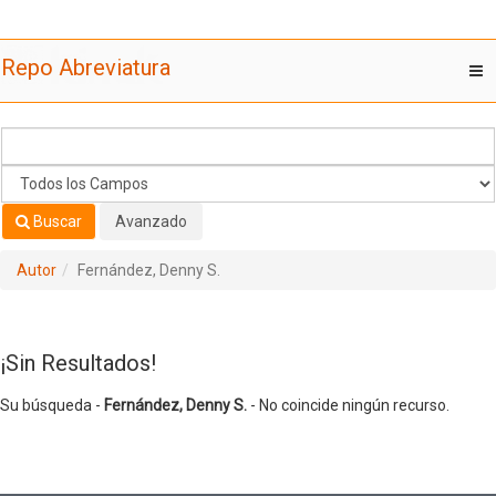
Su búsqueda -
Saltar al contenido
Fernández, Denny S.
- No coincide ningún recurso.
Repo Abreviatura
T
nav
Buscar
Avanzado
Autor
Fernández, Denny S.
¡Sin Resultados!
Su búsqueda -
Fernández, Denny S.
- No coincide ningún recurso.