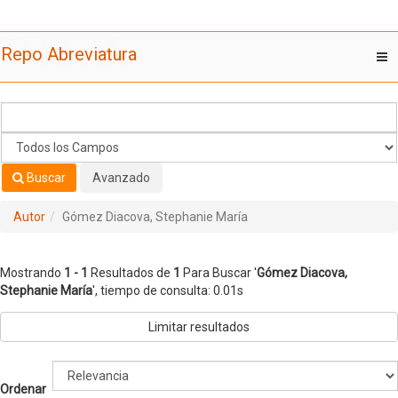
Mostrando
Saltar al contenido
1 - 1
Resultados de
1
Para Buscar '
Gómez Diacova,
Repo Abreviatura
T
Stephanie María
'
nav
Buscar
Avanzado
Autor
Gómez Diacova, Stephanie María
Mostrando
1 - 1
Resultados de
1
Para Buscar '
Gómez Diacova,
Stephanie María
'
, tiempo de consulta: 0.01s
Limitar resultados
Ordenar