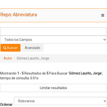
Mostrando
Saltar al contenido
1 - 5
Resultados de
5
Para Buscar '
Gómez Laurito, Jorge
'
Repo Abreviatura
T
nav
Buscar
Avanzado
Autor
Gómez Laurito, Jorge
Mostrando
1 - 5
Resultados de
5
Para Buscar '
Gómez Laurito, Jorge
'
,
tiempo de consulta: 0.01s
Limitar resultados
Ordenar