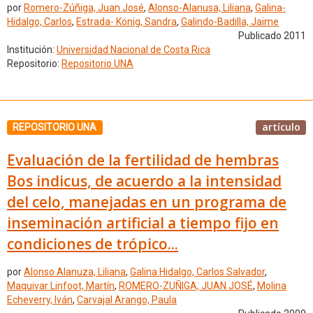
por
Romero-Zúñiga, Juan José
,
Alonso-Alanusa, Liliana
,
Galina-
Hidalgo, Carlos
,
Estrada- König, Sandra
,
Galindo-Badilla, Jaime
Publicado 2011
Institución:
Universidad Nacional de Costa Rica
Repositorio:
Repositorio UNA
artículo
REPOSITORIO UNA
Evaluación de la fertilidad de hembras
Bos indicus, de acuerdo a la intensidad
del celo, manejadas en un programa de
inseminación artificial a tiempo fijo en
condiciones de trópico...
por
Alonso Alanuza, Liliana
,
Galina Hidalgo, Carlos Salvador
,
Maquivar Linfoot, Martín
,
ROMERO-ZUÑIGA, JUAN JOSÉ
,
Molina
Echeverry, Iván
,
Carvajal Arango, Paula