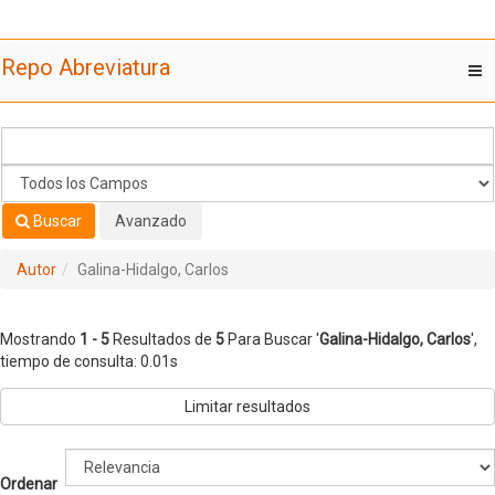
Mostrando
Saltar al contenido
1 - 5
Resultados de
5
Para Buscar '
Galina-Hidalgo, Carlos
'
Repo Abreviatura
T
nav
Buscar
Avanzado
Autor
Galina-Hidalgo, Carlos
Mostrando
1 - 5
Resultados de
5
Para Buscar '
Galina-Hidalgo, Carlos
'
,
tiempo de consulta: 0.01s
Limitar resultados
Ordenar