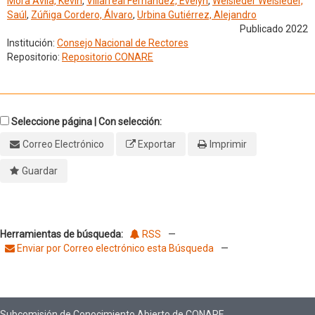
Mora Ávila, Kevin
,
Villarreal Fernández, Evelyn
,
Weisleder Weisleder,
Saúl
,
Zúñiga Cordero, Álvaro
,
Urbina Gutiérrez, Alejandro
Publicado 2022
Institución:
Consejo Nacional de Rectores
Repositorio:
Repositorio CONARE
Seleccione página | Con selección:
Correo Electrónico
Exportar
Imprimir
Guardar
Herramientas de búsqueda:
RSS
—
Enviar por Correo electrónico esta Búsqueda
—
Subcomisión de Conocimiento Abierto de CONARE