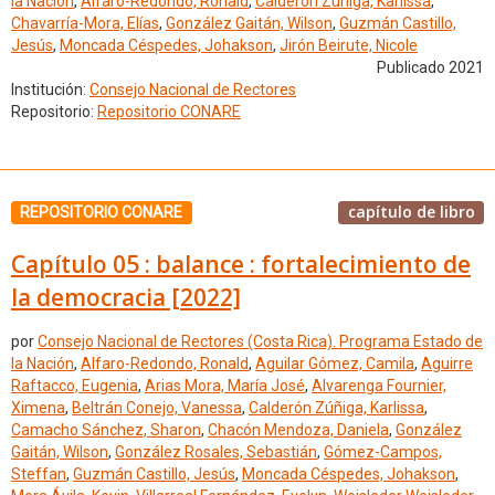
la Nación
,
Alfaro-Redondo, Ronald
,
Calderón Zúñiga, Karlissa
,
Chavarría-Mora, Elías
,
González Gaitán, Wilson
,
Guzmán Castillo,
Jesús
,
Moncada Céspedes, Johakson
,
Jirón Beirute, Nicole
Publicado 2021
Institución:
Consejo Nacional de Rectores
Repositorio:
Repositorio CONARE
capítulo de libro
REPOSITORIO CONARE
Capítulo 05 : balance : fortalecimiento de
la democracia [2022]
por
Consejo Nacional de Rectores (Costa Rica). Programa Estado de
la Nación
,
Alfaro-Redondo, Ronald
,
Aguilar Gómez, Camila
,
Aguirre
Raftacco, Eugenia
,
Arias Mora, María José
,
Alvarenga Fournier,
Ximena
,
Beltrán Conejo, Vanessa
,
Calderón Zúñiga, Karlissa
,
Camacho Sánchez, Sharon
,
Chacón Mendoza, Daniela
,
González
Gaitán, Wilson
,
González Rosales, Sebastián
,
Gómez-Campos,
Steffan
,
Guzmán Castillo, Jesús
,
Moncada Céspedes, Johakson
,