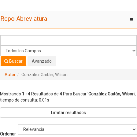
Mostrando
Saltar al contenido
1 - 4
Resultados de
4
Para Buscar '
González Gaitán, Wilson
'
Repo Abreviatura
T
nav
Buscar
Avanzado
Autor
González Gaitán, Wilson
Mostrando
1 - 4
Resultados de
4
Para Buscar '
González Gaitán, Wilson
'
,
tiempo de consulta: 0.01s
Limitar resultados
Ordenar