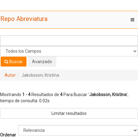
Mostrando
Saltar al contenido
1 - 4
Resultados de
4
Para Buscar '
Jakobsson, Kristina
'
Repo Abreviatura
T
nav
Buscar
Avanzado
Autor
Jakobsson, Kristina
Mostrando
1 - 4
Resultados de
4
Para Buscar '
Jakobsson, Kristina
'
,
tiempo de consulta: 0.02s
Limitar resultados
Ordenar