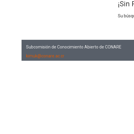
¡Sin 
Su búsq
Subcomisión de Conocimiento Abierto de CONARE
kimuk@conare.ac.cr