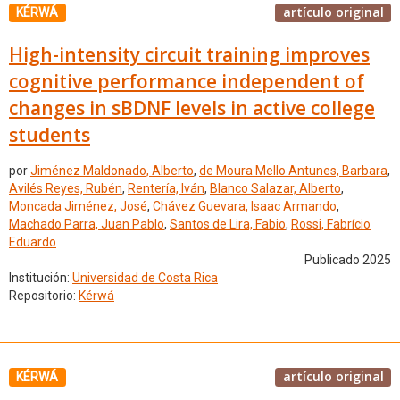
artículo original
KÉRWÁ
High-intensity circuit training improves
cognitive performance independent of
changes in sBDNF levels in active college
students
por
Jiménez Maldonado, Alberto
,
de Moura Mello Antunes, Barbara
,
Avilés Reyes, Rubén
,
Rentería, Iván
,
Blanco Salazar, Alberto
,
Moncada Jiménez, José
,
Chávez Guevara, Isaac Armando
,
Machado Parra, Juan Pablo
,
Santos de Lira, Fabio
,
Rossi, Fabrício
Eduardo
Publicado 2025
Institución:
Universidad de Costa Rica
Repositorio:
Kérwá
artículo original
KÉRWÁ