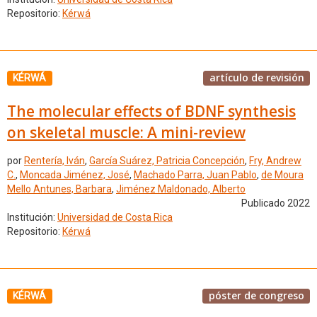
Repositorio:
Kérwá
artículo de revisión
KÉRWÁ
The molecular effects of BDNF synthesis
on skeletal muscle: A mini-review
por
Rentería, Iván
,
García Suárez, Patricia Concepción
,
Fry, Andrew
C.
,
Moncada Jiménez, José
,
Machado Parra, Juan Pablo
,
de Moura
Mello Antunes, Barbara
,
Jiménez Maldonado, Alberto
Publicado 2022
Institución:
Universidad de Costa Rica
Repositorio:
Kérwá
póster de congreso
KÉRWÁ