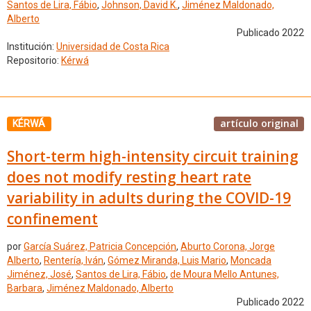
Santos de Lira, Fábio
,
Johnson, David K.
,
Jiménez Maldonado,
Alberto
Publicado 2022
Institución:
Universidad de Costa Rica
Repositorio:
Kérwá
artículo original
KÉRWÁ
Short-term high-intensity circuit training
does not modify resting heart rate
variability in adults during the COVID-19
confinement
por
García Suárez, Patricia Concepción
,
Aburto Corona, Jorge
Alberto
,
Rentería, Iván
,
Gómez Miranda, Luis Mario
,
Moncada
Jiménez, José
,
Santos de Lira, Fábio
,
de Moura Mello Antunes,
Barbara
,
Jiménez Maldonado, Alberto
Publicado 2022