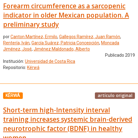
Forearm circumference as a sarcopenic
indicator in older Mexican population. A
preliminary study
por
Canton Martínez, Ermilo
,
Gallegos Ramírez, Juan Ramón
,
Rentería, Iván
,
García Suárez, Patricia Concepción
,
Moncada
Jiménez, José
,
Jiménez Maldonado, Alberto
Publicado 2019
Institución:
Universidad de Costa Rica
Repositorio:
Kérwá
artículo original
KÉRWÁ
Short-term high-Intensity interval
training increases systemic brain-derived
neurotrophic factor (BDNF) in healthy
women