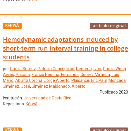
artículo original
KÉRWÁ
Hemodynamic adaptations induced by
short-term run interval training in college
students
por
García Suárez, Patricia Concepción
,
Rentería, Iván
,
García Wong
Avilés, Priscilla
,
Franco Redona, Fernanda
,
Gómez Miranda, Luis
Mario
,
Aburto Corona, Jorge Alberto
,
Plaisance, Eric Paul
,
Moncada
Jiménez, José
,
Jiménez Maldonado, Alberto
Publicado 2020
Institución:
Universidad de Costa Rica
Repositorio:
Kérwá
artículo original
KÉRWÁ