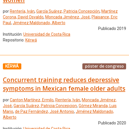
por
Rentería, Iván
,
García Suárez, Patricia Concepción
,
Martínez
Corona, David Osvaldo
,
Moncada Jiménez, José
,
Plaisance, Eric
Paul
,
Jiménez Maldonado, Alberto
Publicado 2019
Institución:
Universidad de Costa Rica
Repositorio:
Kérwá
póster de congreso
KÉRWÁ
Concurrent training reduces depressive
symptoms in Mexican female older adults
por
Canton Martínez, Ermilo
,
Rentería, Iván
,
Moncada Jiménez,
José
,
García Suárez, Patricia Concepcion
,
Gómez Miranda, Luis
Mario
,
de Paz Fernández, José Antonio
,
Jiménez Maldonado,
Alberto
Publicado 2020
Institución:
Universidad de Costa Rica