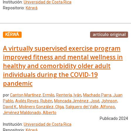
Institución:
Universidad de Costa Rica
Repositorio:
Kérwá
artículo original
KÉRWÁ
A virtually supervised exercise program
improved fitness and mental wellness in
healthy and comorbidity older adult
individuals during the COVID-19
pandemic
por
Canton Martínez, Ermilo
,
Rentería, Iván
,
Machado Parra, Juan
Pablo
,
Avilés Reyes, Rubén
,
Moncada Jiménez, José
,
Johnson,
David K.
,
Molinero González, Olga
,
Salguero del Valle, Alfonso
,
Jiménez Maldonado, Alberto
Publicado 2024
Institución:
Universidad de Costa Rica
Repositorio:
Kérwá