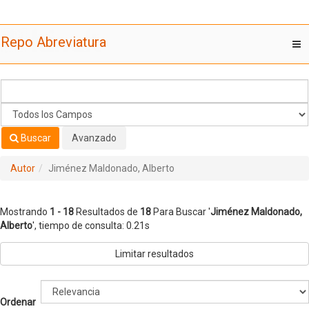
Mostrando
Saltar al contenido
1 - 18
Resultados de
18
Para Buscar '
Jiménez Maldonado,
Repo Abreviatura
T
Alberto
'
nav
Buscar
Avanzado
Autor
Jiménez Maldonado, Alberto
Mostrando
1 - 18
Resultados de
18
Para Buscar '
Jiménez Maldonado,
Alberto
'
, tiempo de consulta: 0.21s
Limitar resultados
Ordenar