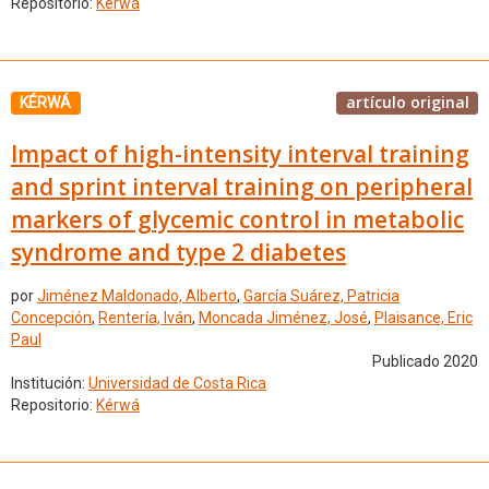
Repositorio:
Kérwá
artículo original
KÉRWÁ
Impact of high-intensity interval training
and sprint interval training on peripheral
markers of glycemic control in metabolic
syndrome and type 2 diabetes
por
Jiménez Maldonado, Alberto
,
García Suárez, Patricia
Concepción
,
Rentería, Iván
,
Moncada Jiménez, José
,
Plaisance, Eric
Paul
Publicado 2020
Institución:
Universidad de Costa Rica
Repositorio:
Kérwá