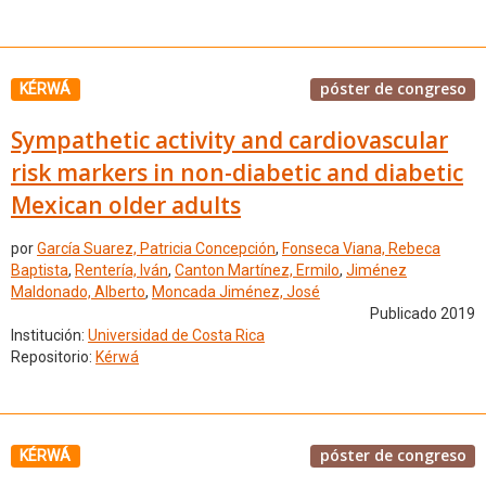
póster de congreso
KÉRWÁ
Sympathetic activity and cardiovascular
risk markers in non-diabetic and diabetic
Mexican older adults
por
García Suarez, Patricia Concepción
,
Fonseca Viana, Rebeca
Baptista
,
Rentería, Iván
,
Canton Martínez, Ermilo
,
Jiménez
Maldonado, Alberto
,
Moncada Jiménez, José
Publicado 2019
Institución:
Universidad de Costa Rica
Repositorio:
Kérwá
póster de congreso
KÉRWÁ