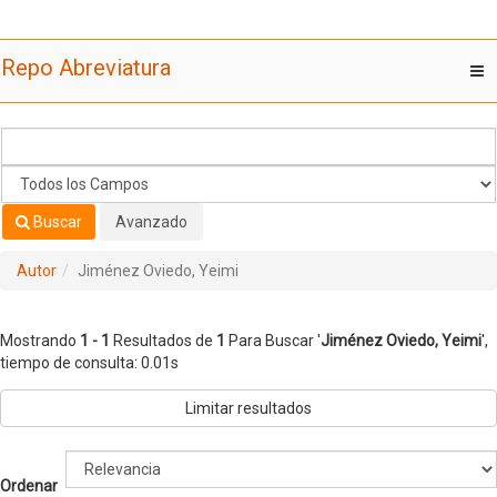
Mostrando
Saltar al contenido
1 - 1
Resultados de
1
Para Buscar '
Jiménez Oviedo, Yeimi
'
Repo Abreviatura
T
nav
Buscar
Avanzado
Autor
Jiménez Oviedo, Yeimi
Mostrando
1 - 1
Resultados de
1
Para Buscar '
Jiménez Oviedo, Yeimi
'
,
tiempo de consulta: 0.01s
Limitar resultados
Ordenar