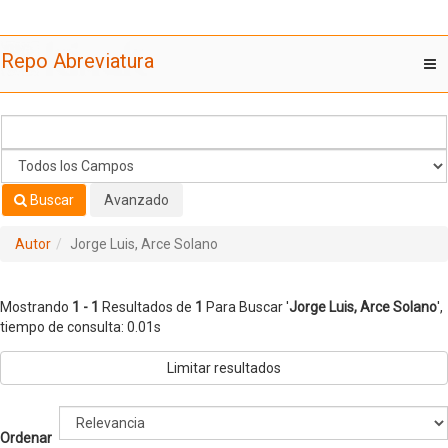
Mostrando
Saltar al contenido
1 - 1
Resultados de
1
Para Buscar '
Jorge Luis, Arce Solano
'
Repo Abreviatura
T
nav
Buscar
Avanzado
Autor
Jorge Luis, Arce Solano
Mostrando
1 - 1
Resultados de
1
Para Buscar '
Jorge Luis, Arce Solano
'
,
tiempo de consulta: 0.01s
Limitar resultados
Ordenar