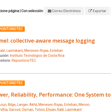
ione página | Con selección:
Correo Electrónico
Exportar
ione el número de resultado 1
POSITORIOTEC
mel: collective-aware message logging
alé, Laxmikant
,
Meneses-Rojas, Esteban
tución:
Instituto Tecnológico de Costa Rica
sitorio:
RepositorioTEC
ione el número de resultado 2
POSITORIOTEC
er, Reliability, Performance: One System to
cun, Bilge
,
Langer, Akhil
,
Meneses-Rojas, Esteban
,
Menon,
hitha
,
Sarood, Osman
,
Totoni, Ehsan
,
Kalé, Laxmikant