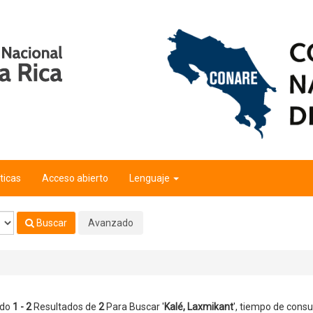
ticas
Acceso abierto
Lenguaje
Buscar
Avanzado
ndo
1 - 2
Resultados de
2
Para Buscar '
Kalé, Laxmikant
'
, tiempo de consul