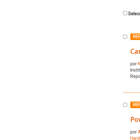
Selecc
Selecc
RE
Ca
por
K
Insti
Repo
Selecc
RE
Pow
por
A
Hars