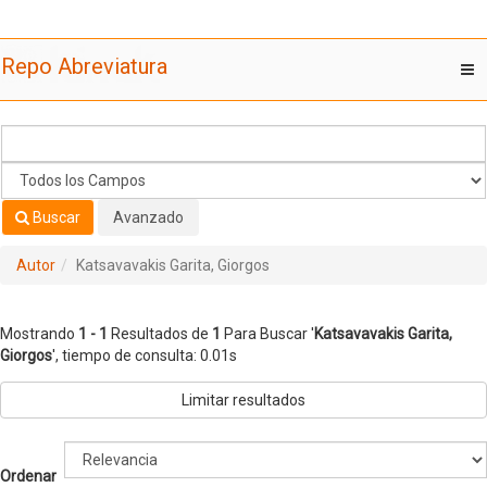
Mostrando
Saltar al contenido
1 - 1
Resultados de
1
Para Buscar '
Katsavavakis Garita,
Repo Abreviatura
T
Giorgos
'
nav
Buscar
Avanzado
Autor
Katsavavakis Garita, Giorgos
Mostrando
1 - 1
Resultados de
1
Para Buscar '
Katsavavakis Garita,
Giorgos
'
, tiempo de consulta: 0.01s
Limitar resultados
Ordenar