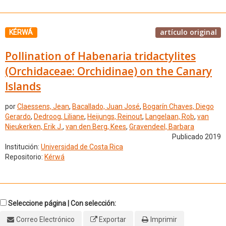
artículo original
KÉRWÁ
Pollination of Habenaria tridactylites
(Orchidaceae: Orchidinae) on the Canary
Islands
por
Claessens, Jean
,
Bacallado, Juan José
,
Bogarín Chaves, Diego
Gerardo
,
Dedroog, Liliane
,
Heijungs, Reinout
,
Langelaan, Rob
,
van
Nieukerken, Erik J.
,
van den Berg, Kees
,
Gravendeel, Barbara
Publicado 2019
Institución:
Universidad de Costa Rica
Repositorio:
Kérwá
Seleccione página | Con selección:
Correo Electrónico
Exportar
Imprimir