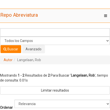
Mostrando
Saltar al contenido
1 - 2
Resultados de
2
Para Buscar '
Langelaan, Rob
'
Repo Abreviatura
T
nav
Buscar
Avanzado
Autor
Langelaan, Rob
Mostrando
1 - 2
Resultados de
2
Para Buscar '
Langelaan, Rob
'
, tiempo
de consulta: 0.01s
Limitar resultados
Ordenar