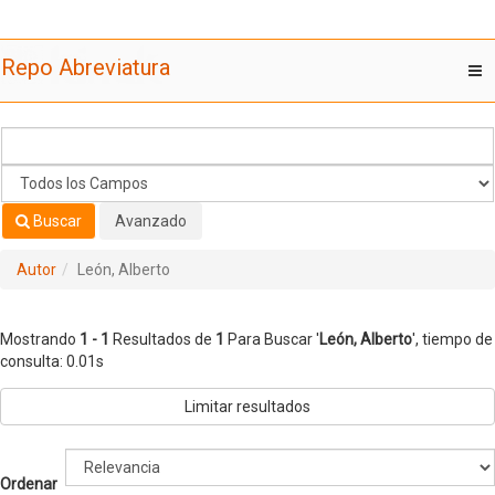
Mostrando
Saltar al contenido
1 - 1
Resultados de
1
Para Buscar '
León, Alberto
'
Repo Abreviatura
T
nav
Buscar
Avanzado
Autor
León, Alberto
Mostrando
1 - 1
Resultados de
1
Para Buscar '
León, Alberto
'
, tiempo de
consulta: 0.01s
Limitar resultados
Ordenar