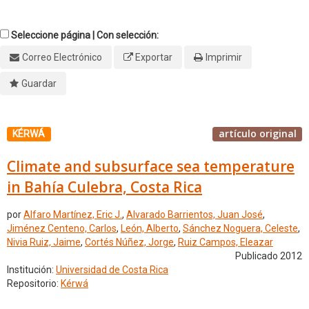
Seleccione página | Con selección:
Correo Electrónico
Exportar
Imprimir
Guardar
artículo original
KÉRWÁ
Climate and subsurface sea temperature
in Bahía Culebra, Costa Rica
por
Alfaro Martínez, Eric J.
,
Alvarado Barrientos, Juan José
,
Jiménez Centeno, Carlos
,
León, Alberto
,
Sánchez Noguera, Celeste
,
Nivia Ruiz, Jaime
,
Cortés Núñez, Jorge
,
Ruiz Campos, Eleazar
Publicado 2012
Institución:
Universidad de Costa Rica
Repositorio:
Kérwá