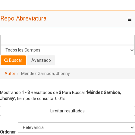
Mostrando
Saltar al contenido
1 - 3
Resultados de
3
Para Buscar '
Méndez Gamboa,
Repo Abreviatura
T
Jhonny
'
nav
Buscar
Avanzado
Autor
Méndez Gamboa, Jhonny
Mostrando
1 - 3
Resultados de
3
Para Buscar '
Méndez Gamboa,
Jhonny
'
, tiempo de consulta: 0.01s
Limitar resultados
Ordenar