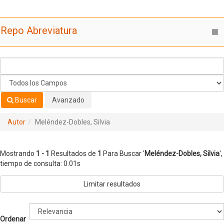
Mostrando
Saltar al contenido
1 - 1
Resultados de
1
Para Buscar '
Meléndez-Dobles, Silvia
'
Repo Abreviatura
T
nav
Buscar
Avanzado
Autor
Meléndez-Dobles, Silvia
Mostrando
1 - 1
Resultados de
1
Para Buscar '
Meléndez-Dobles, Silvia
'
,
tiempo de consulta: 0.01s
Limitar resultados
Ordenar