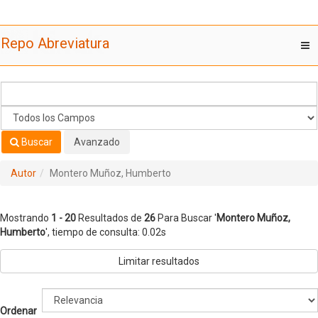
Mostrando
Saltar al contenido
1 - 20
Resultados de
26
Para Buscar '
Montero Muñoz,
Repo Abreviatura
T
Humberto
'
nav
Buscar
Avanzado
Autor
Montero Muñoz, Humberto
Mostrando
1 - 20
Resultados de
26
Para Buscar '
Montero Muñoz,
Humberto
'
, tiempo de consulta: 0.02s
Limitar resultados
Ordenar