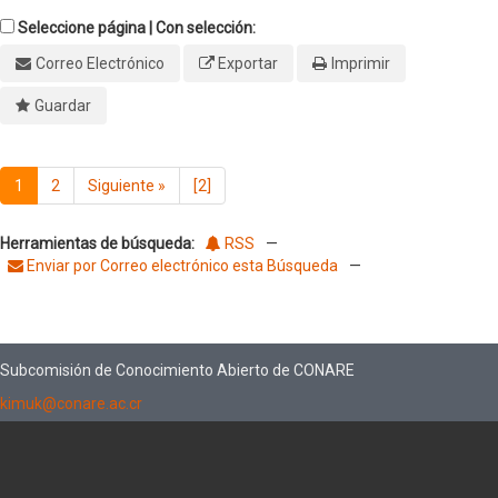
Seleccione página | Con selección:
Correo Electrónico
Exportar
Imprimir
Guardar
1
2
Siguiente
»
[2]
Herramientas de búsqueda:
RSS
—
Enviar por Correo electrónico esta Búsqueda
—
Subcomisión de Conocimiento Abierto de CONARE
kimuk@conare.ac.cr