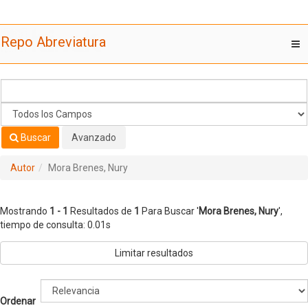
Mostrando
Saltar al contenido
1 - 1
Resultados de
1
Para Buscar '
Mora Brenes, Nury
'
Repo Abreviatura
T
nav
Buscar
Avanzado
Autor
Mora Brenes, Nury
Mostrando
1 - 1
Resultados de
1
Para Buscar '
Mora Brenes, Nury
'
,
tiempo de consulta: 0.01s
Limitar resultados
Ordenar