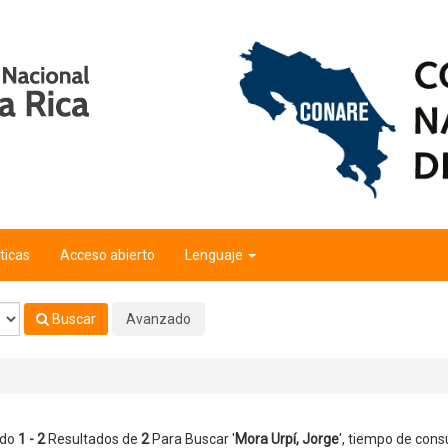
ticas
Acceso abierto
Lenguaje
Buscar
Avanzado
ndo
1 - 2
Resultados de
2
Para Buscar '
Mora Urpí, Jorge
'
, tiempo de consu