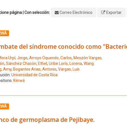
ione página | Con selección:
Correo Electrónico
Exportar
ione el número de resultado 1
RWÁ
mbate del síndrome conocido como "Bacterio
ora Urpí, Jorge
,
Arroyo Oquendo, Carlos
,
Mexzón Vargas,
ón
,
Sánchez Chacón, Ethel
,
Uribe Lorío, Lorena
,
Wang
g, Amy
,
Bogantes Arias, Antonio
,
Vargas, Luis
tución:
Universidad de Costa Rica
sitorio:
Kérwá
ione el número de resultado 2
RWÁ
nco de germoplasma de Pejibaye.