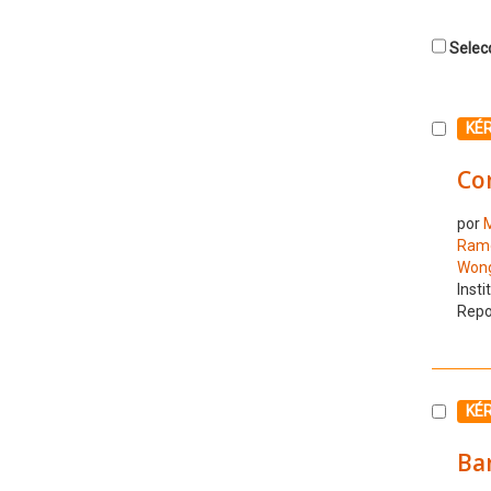
Selecc
Selecc
KÉ
Co
por
M
Ram
Won
Insti
Repo
Selecc
KÉ
Ba