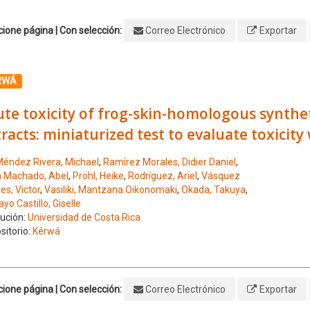
ione página | Con selección:
Correo Electrónico
Exportar
ione el número de resultado 1
RWÁ
te toxicity of frog-skin-homologous synthet
racts: miniaturized test to evaluate toxici
éndez Rivera, Michael
,
Ramírez Morales, Didier Daniel
,
 Machado, Abel
,
Pröhl, Heike
,
Rodríguez, Ariel
,
Vásquez
es, Victor
,
Vasiliki, Mantzana Oikonomaki
,
Okada, Takuya
,
o Castillo, Giselle
tución:
Universidad de Costa Rica
sitorio:
Kérwá
ione página | Con selección:
Correo Electrónico
Exportar