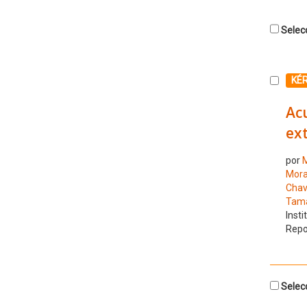
Selecc
Selecc
KÉ
Acu
ext
por
M
Mora
Chav
Tamay
Insti
Repo
Selecc