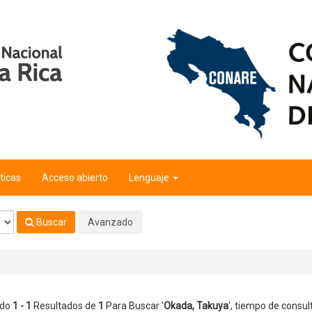
ticas
Acceso abierto
Lenguaje
Buscar
Avanzado
ndo
1 - 1
Resultados de
1
Para Buscar '
Okada, Takuya
'
, tiempo de consul