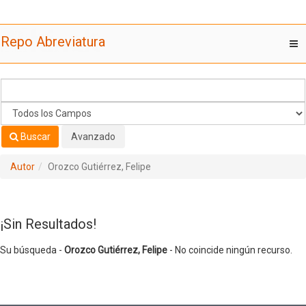
Su búsqueda -
Saltar al contenido
Orozco Gutiérrez, Felipe
- No coincide ningún recurso.
Repo Abreviatura
T
nav
Buscar
Avanzado
Autor
Orozco Gutiérrez, Felipe
¡Sin Resultados!
Su búsqueda -
Orozco Gutiérrez, Felipe
- No coincide ningún recurso.