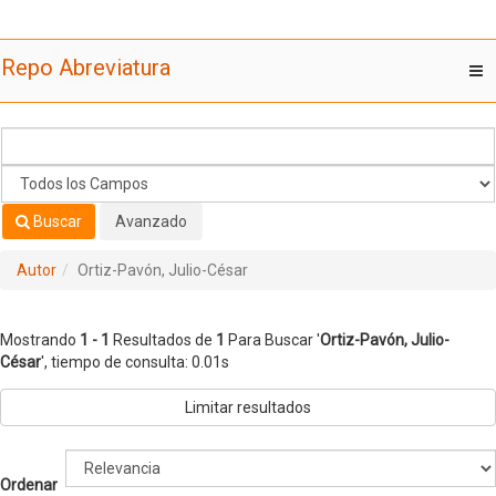
Mostrando
Saltar al contenido
1 - 1
Resultados de
1
Para Buscar '
Ortiz-Pavón, Julio-César
'
Repo Abreviatura
T
nav
Buscar
Avanzado
Autor
Ortiz-Pavón, Julio-César
Mostrando
1 - 1
Resultados de
1
Para Buscar '
Ortiz-Pavón, Julio-
César
'
, tiempo de consulta: 0.01s
Limitar resultados
Ordenar